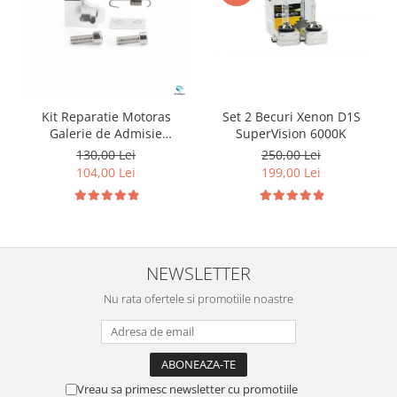
Kit Reparatie Motoras
Set 2 Becuri Xenon D1S
Galerie de Admisie
SuperVision 6000K
Aluminiu pentru
130,00 Lei
250,00 Lei
Volkswagen Skoda Seat
104,00 Lei
199,00 Lei
Audi P2015
NEWSLETTER
Nu rata ofertele si promotiile noastre
Vreau sa primesc newsletter cu promotiile