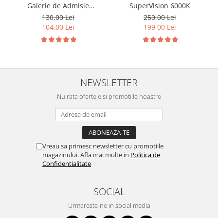
Galerie de Admisie
SuperVision 6000K
Aluminiu pentru
130,00 Lei
250,00 Lei
Volkswagen Skoda Seat
104,00 Lei
199,00 Lei
Audi P2015
NEWSLETTER
Nu rata ofertele si promotiile noastre
Vreau sa primesc newsletter cu promotiile
magazinului. Afla mai multe in
Politica de
Confidentialitate
SOCIAL
Urmareste-ne in social media