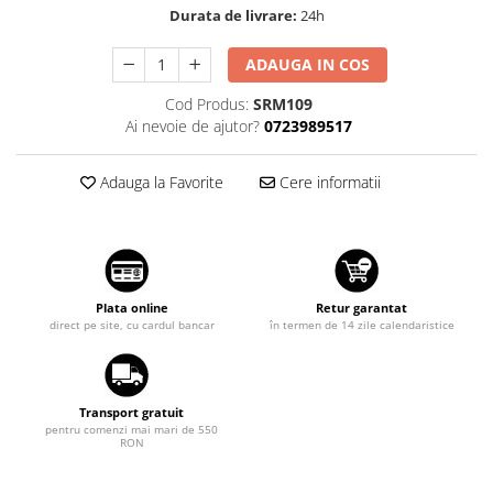
Durata de livrare:
24h
Suzuki
Dopuri anulare clapete admisie
Garnituri galerie admisie BMW
Toyota
ADAUGA IN COS
Valve PCV
Volkswagen
Cod Produs:
SRM109
Kit reparatie faruri
Volvo
Ai nevoie de ajutor?
0723989517
Adaptoare auxiliare
Produse cu discount de pana la
Adauga la Favorite
Cere informatii
95%
Eleron Portbagaj
Plata online
Retur garantat
direct pe site, cu cardul bancar
în termen de 14 zile calendaristice
Transport gratuit
pentru comenzi mai mari de 550
RON