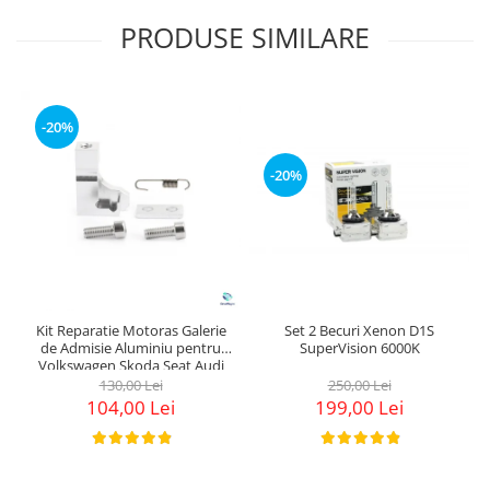
PRODUSE SIMILARE
-20%
-20%
Kit Reparatie Motoras Galerie
Set 2 Becuri Xenon D1S
de Admisie Aluminiu pentru
SuperVision 6000K
Volkswagen Skoda Seat Audi
P2015
130,00 Lei
250,00 Lei
104,00 Lei
199,00 Lei