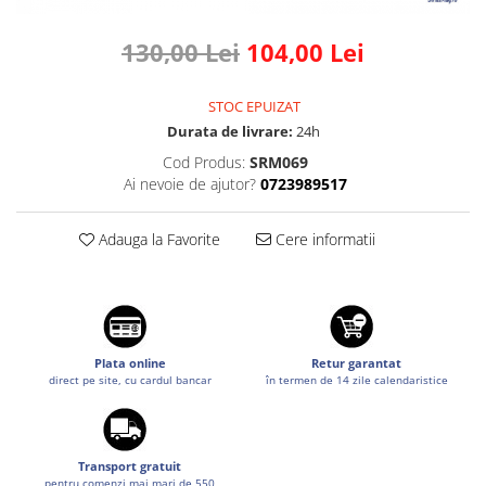
Suzuki
Dopuri anulare clapete admisie
130,00 Lei
104,00 Lei
Garnituri galerie admisie BMW
Toyota
Valve PCV
Volkswagen
Kit reparatie faruri
STOC EPUIZAT
Volvo
Durata de livrare:
24h
Adaptoare auxiliare
Cod Produs:
SRM069
Produse cu discount de pana la
Ai nevoie de ajutor?
0723989517
95%
Eleron Portbagaj
Adauga la Favorite
Cere informatii
Plata online
Retur garantat
direct pe site, cu cardul bancar
în termen de 14 zile calendaristice
Transport gratuit
pentru comenzi mai mari de 550