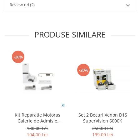
Review-uri
(2)
PRODUSE SIMILARE
-20%
-20%
Kit Reparatie Motoras
Set 2 Becuri Xenon D1S
Galerie de Admisie
SuperVision 6000K
Aluminiu pentru
130,00 Lei
250,00 Lei
Volkswagen Skoda Seat
104,00 Lei
199,00 Lei
Audi P2015