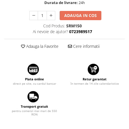
Durata de livrare:
24h
Suzuki
Dopuri anulare clapete admisie
Garnituri galerie admisie BMW
Toyota
ADAUGA IN COS
Valve PCV
Volkswagen
Cod Produs:
SRM150
Kit reparatie faruri
Ai nevoie de ajutor?
0723989517
Volvo
Adaptoare auxiliare
Produse cu discount de pana la
Adauga la Favorite
Cere informatii
95%
Eleron Portbagaj
Plata online
Retur garantat
direct pe site, cu cardul bancar
în termen de 14 zile calendaristice
Transport gratuit
pentru comenzi mai mari de 550
RON