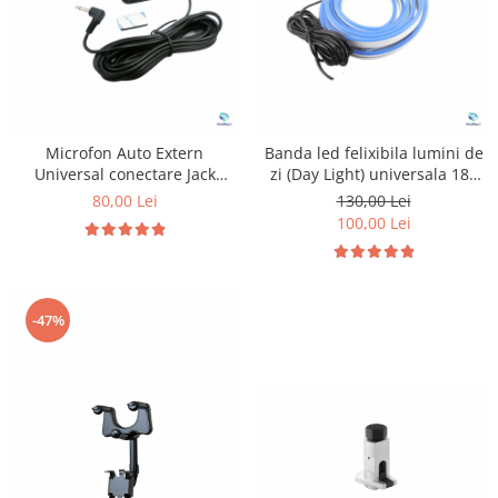
Microfon Auto Extern
Banda led felixibila lumini de
Universal conectare Jack
zi (Day Light) universala 180
3.5mm
cm
80,00 Lei
130,00 Lei
100,00 Lei
-47%