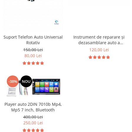
Instrument de reparare și
Suport Telefon Auto Universal
dezasamblare auto a
Rotativ
distribuitorului de unghi de
120,00 Lei
150,00 Lei
elevație
80,00 Lei
-38%
NOU
Player auto 2DIN 7010b Mp4,
Mp5 7 inch, Bluetooth
400,00 Lei
250,00 Lei