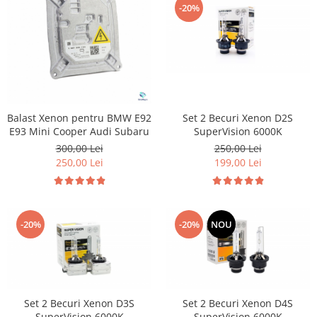
-20%
Suzuki
Dopuri anulare clapete admisie
Garnituri galerie admisie BMW
Toyota
Valve PCV
Volkswagen
Kit reparatie faruri
Volvo
Adaptoare auxiliare
Produse cu discount de pana la
Balast Xenon pentru BMW E92
Set 2 Becuri Xenon D2S
95%
E93 Mini Cooper Audi Subaru
SuperVision 6000K
Eleron Portbagaj
300,00 Lei
250,00 Lei
250,00 Lei
199,00 Lei
-20%
-20%
NOU
Set 2 Becuri Xenon D3S
Set 2 Becuri Xenon D4S
SuperVision 6000K
SuperVision 6000K