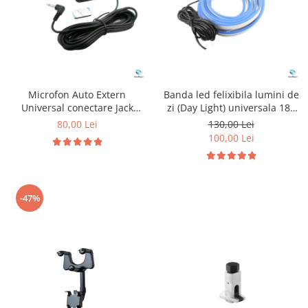
Microfon Auto Extern
Banda led felixibila lumini de
Universal conectare Jack
zi (Day Light) universala 180
3.5mm
cm
80,00 Lei
130,00 Lei
100,00 Lei
-47%