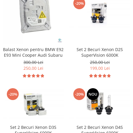
Diverse
-20%
Suzuki
Tuning auto
Toyota
Kituri reparatie
Volkswagen
Diverse
Volvo
Dopuri anulare clapete admisie
Garnituri galerie admisie BMW
Balast Xenon pentru BMW E92
Set 2 Becuri Xenon D2S
Valve PCV
E93 Mini Cooper Audi Subaru
SuperVision 6000K
Kit reparatie faruri
300,00 Lei
250,00 Lei
Adaptoare auxiliare
250,00 Lei
199,00 Lei
Produse cu discount de pana la
95%
Eleron Portbagaj
-20%
-20%
NOU
Set 2 Becuri Xenon D3S
Set 2 Becuri Xenon D4S
SuperVision 6000K
SuperVision 6000K