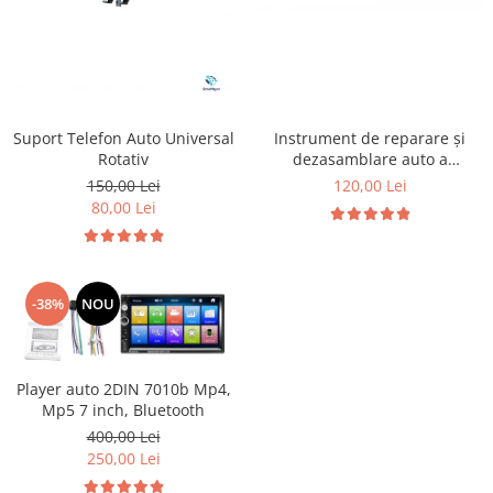
Instrument de reparare și
Suport Telefon Auto Universal
dezasamblare auto a
Rotativ
distribuitorului de unghi de
120,00 Lei
150,00 Lei
elevație
80,00 Lei
-38%
NOU
Player auto 2DIN 7010b Mp4,
Mp5 7 inch, Bluetooth
400,00 Lei
250,00 Lei