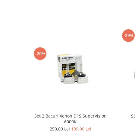
-29%
-20%
Set 2 Becuri Xenon D1S SuperVision
S
6000K
250,00 Lei
199,00 Lei