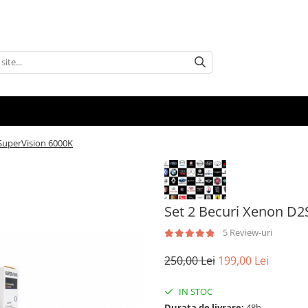
SuperVision 6000K
Set 2 Becuri Xenon D2
5 Review-uri
250,00 Lei
199,00 Lei
IN STOC
Durata de livrare:
48h