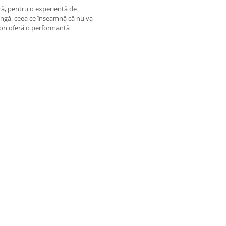
ră, pentru o experiență de
ungă, ceea ce înseamnă că nu va
enon oferă o performanță