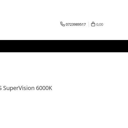
0723989517
0,00
S SuperVision 6000K