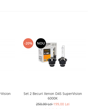
-20%
NOU
-17%
rVision
Set 2 Becuri Xenon D4S SuperVision
Camera Ma
6000K
1
250,00 Lei
199,00 Lei