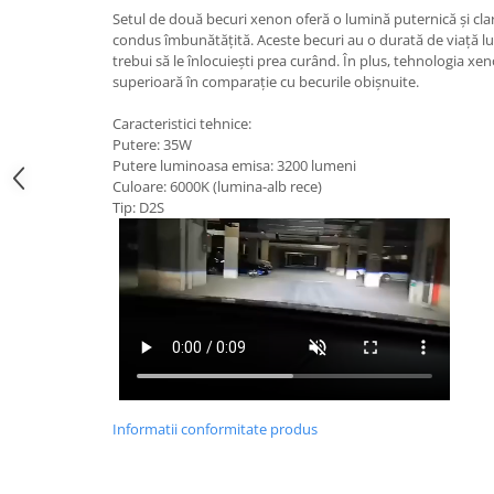
Suzuki
Setul de două becuri xenon oferă o lumină puternică și cla
Dopuri anulare clapete admisie
condus îmbunătățită. Aceste becuri au o durată de viață l
Garnituri galerie admisie BMW
Toyota
trebui să le înlocuiești prea curând. În plus, tehnologia x
Valve PCV
superioară în comparație cu becurile obișnuite.
Volkswagen
Kit reparatie faruri
Volvo
Caracteristici tehnice:
Adaptoare auxiliare
Putere: 35W
Putere luminoasa emisa: 3200 lumeni
Produse cu discount de pana la
Culoare: 6000K (lumina-alb rece)
95%
Tip: D2S
Eleron Portbagaj
Informatii conformitate produs