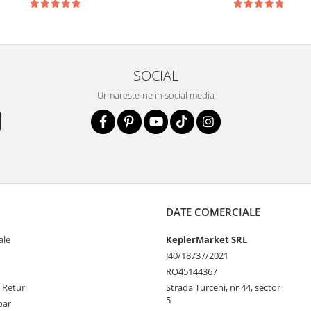
SOCIAL
Urmareste-ne in social media
DATE COMERCIALE
ale
KeplerMarket SRL
J40/18737/2021
RO45144367
e Retur
Strada Turceni, nr 44, sector
5
par