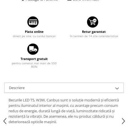
Suzuki
Diverse
Dopuri anulare clapete admisie
Toyota
Garnituri galerie admisie BMW
Volkswagen
Valve PCV
Volvo
Plata online
Retur garantat
Kit reparatie faruri
direct pe site, cu cardul bancar
în termen de 14 zile calendaristice
Adaptoare auxiliare
Produse cu discount de pana la
95%
Transport gratuit
pentru comenzi mai mari de 550
Eleron Portbagaj
RON
Descriere
Becurile LED T5, W3W, Canbus sunt o soluție modernă și eficientă
pentru iluminatul interior al mașinii, cu avantaje precum consum
redus de energie, durată lungă de viață, luminozitate ridicată și
rezistență la vibrații. De asemenea, ele nu produc căldură și nu
deteriorează opticile mașinii.