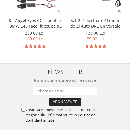
Kit Angel Eyes CCFL pentru
Set 2 Proiectoare / Lumini
BMW E46 Facelift coupe si
de Zi Auto DRL Universale
cabrio
250,00 Lei
130,00 Lei
180,00 Lei
89,00 Lei
NEWSLETTER
Nu rata ofertele si promotiile noastre
Vreau sa primesc newsletter cu promotiile
magazinului. Afla mai multe in
Politica de
Confidentialitate