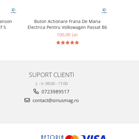
manson
Buton Actionare Frana De Mana
Limitator
f 5
Electrica Pentru Volkswagen Passat B6
pe
100,00 Lei
1
SUPORT CLIENTI
L - V: 09:00 - 17:00
0723989517
contact@siriusmag.ro