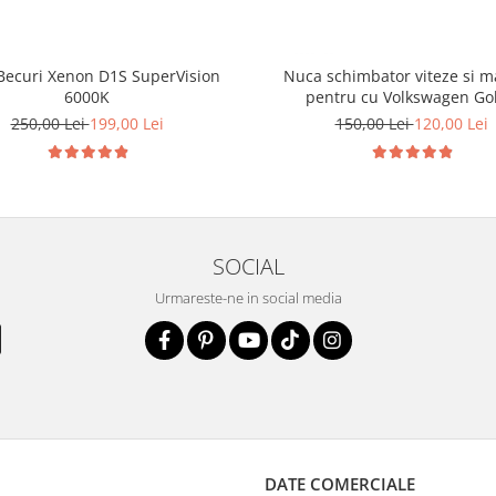
 Becuri Xenon D1S SuperVision
Nuca schimbator viteze si 
6000K
pentru cu Volkswagen Gol
250,00 Lei
199,00 Lei
150,00 Lei
120,00 Lei
SOCIAL
Urmareste-ne in social media
DATE COMERCIALE