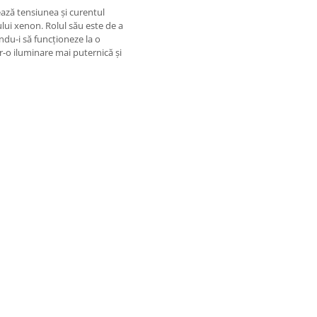
ează tensiunea și curentul
ului xenon. Rolul său este de a
ndu-i să funcționeze la o
r-o iluminare mai puternică și