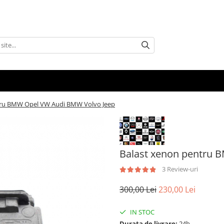
tru BMW Opel VW Audi BMW Volvo Jeep
Balast xenon pentru 
3 Review-uri
300,00 Lei
230,00 Lei
IN STOC
Durata de livrare:
24h