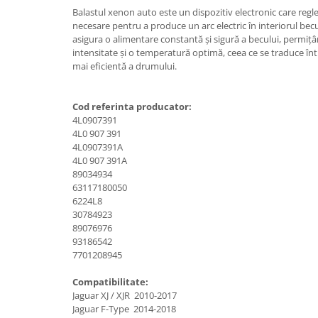
Suzuki
Balastul xenon auto este un dispozitiv electronic care regl
Dopuri anulare clapete admisie
necesare pentru a produce un arc electric în interiorul bec
Garnituri galerie admisie BMW
Toyota
asigura o alimentare constantă și sigură a becului, permițâ
Valve PCV
intensitate și o temperatură optimă, ceea ce se traduce înt
Volkswagen
mai eficientă a drumului.
Kit reparatie faruri
Volvo
Adaptoare auxiliare
Cod referinta producator:
Produse cu discount de pana la
4L0907391
95%
4L0 907 391
Eleron Portbagaj
4L0907391A
4L0 907 391A
89034934
63117180050
6224L8
30784923
89076976
93186542
7701208945
Compatibilitate:
Jaguar XJ / XJR 2010-2017
Jaguar F-Type 2014-2018