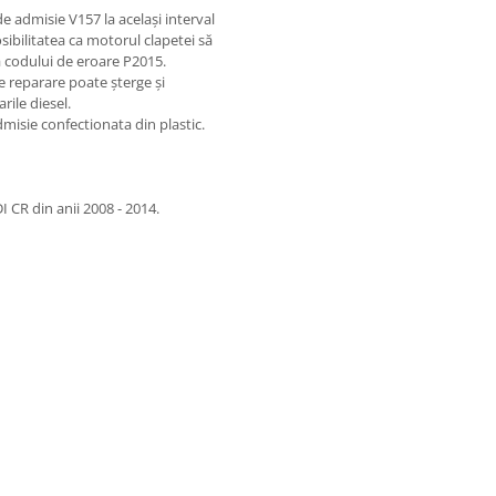
de admisie V157 la același interval
ibilitatea ca motorul clapetei să
a codului de eroare P2015.
 reparare poate șterge și
rile diesel.
dmisie confectionata din plastic.
 CR din anii 2008 - 2014.