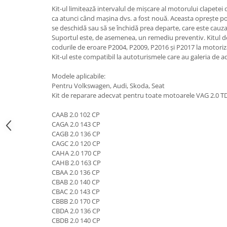
Suzuki
Kit-ul limitează intervalul de mișcare al motorului clapetei 
Dopuri anulare clapete admisie
ca atunci când mașina dvs. a fost nouă. Aceasta oprește pos
Garnituri galerie admisie BMW
Toyota
se deschidă sau să se închidă prea departe, care este cauz
Valve PCV
Suportul este, de asemenea, un remediu preventiv. Kitul de
Volkswagen
codurile de eroare P2004, P2009, P2016 și P2017 la motoriza
Kit reparatie faruri
Volvo
Kit-ul este compatibil la autoturismele care au galeria de a
Adaptoare auxiliare
Modele aplicabile:
Produse cu discount de pana la
Pentru Volkswagen, Audi, Skoda, Seat
95%
Kit de reparare adecvat pentru toate motoarele VAG 2.0 TDI
Eleron Portbagaj
CAAB 2.0 102 CP
CAGA 2.0 143 CP
CAGB 2.0 136 CP
CAGC 2.0 120 CP
CAHA 2.0 170 CP
CAHB 2.0 163 CP
CBAA 2.0 136 CP
CBAB 2.0 140 CP
CBAC 2.0 143 CP
CBBB 2.0 170 CP
CBDA 2.0 136 CP
CBDB 2.0 140 CP