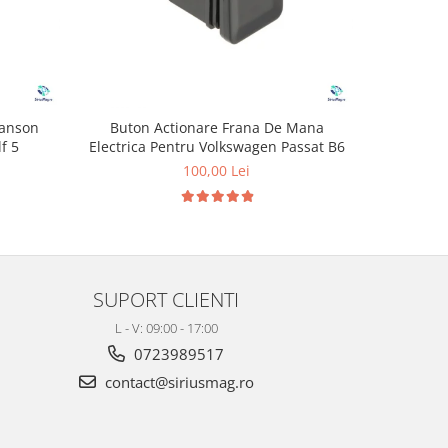
manson
Buton Actionare Frana De Mana
Limitator
f 5
Electrica Pentru Volkswagen Passat B6
pe
100,00 Lei
1
SUPORT CLIENTI
L - V: 09:00 - 17:00
0723989517
contact@siriusmag.ro