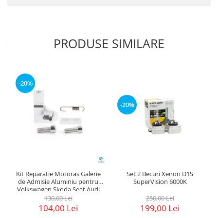
PRODUSE SIMILARE
-20%
-20%
Kit Reparatie Motoras Galerie
Set 2 Becuri Xenon D1S
de Admisie Aluminiu pentru
SuperVision 6000K
Volkswagen Skoda Seat Audi
P2015
130,00 Lei
250,00 Lei
104,00 Lei
199,00 Lei