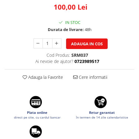
100,00 Lei
Suzuki
Dopuri anulare clapete admisie
Garnituri galerie admisie BMW
Toyota
Valve PCV
IN STOC
Volkswagen
Durata de livrare:
48h
Kit reparatie faruri
Volvo
Adaptoare auxiliare
ADAUGA IN COS
Produse cu discount de pana la
95%
Cod Produs:
SRM037
Ai nevoie de ajutor?
0723989517
Eleron Portbagaj
Adauga la Favorite
Cere informatii
Plata online
Retur garantat
direct pe site, cu cardul bancar
în termen de 14 zile calendaristice