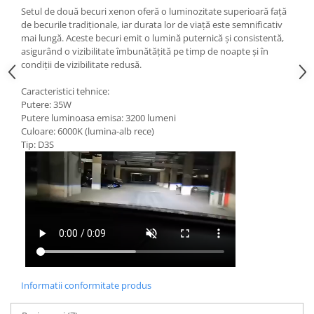
Setul de două becuri xenon oferă o luminozitate superioară față
de becurile tradiționale, iar durata lor de viață este semnificativ
mai lungă. Aceste becuri emit o lumină puternică și consistentă,
asigurând o vizibilitate îmbunătățită pe timp de noapte și în
condiții de vizibilitate redusă.
Caracteristici tehnice:
Putere: 35W
Putere luminoasa emisa: 3200 lumeni
Culoare: 6000K (lumina-alb rece)
Tip: D3S
Informatii conformitate produs