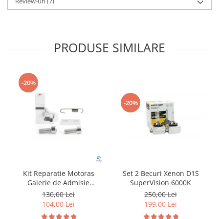
Review-uri
(7)
PRODUSE SIMILARE
-20%
-20%
Kit Reparatie Motoras
Set 2 Becuri Xenon D1S
Galerie de Admisie
SuperVision 6000K
Aluminiu pentru
130,00 Lei
250,00 Lei
Volkswagen Skoda Seat
104,00 Lei
199,00 Lei
Audi P2015