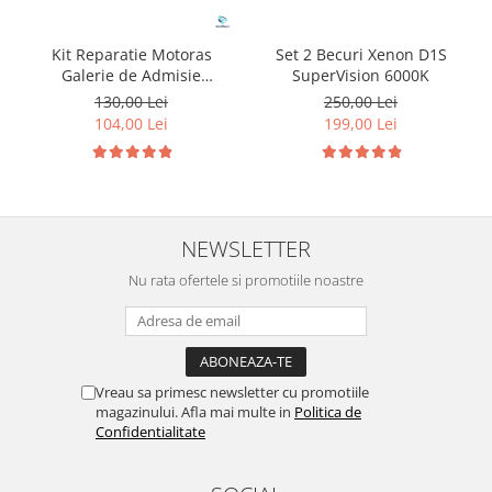
Kit Reparatie Motoras
Set 2 Becuri Xenon D1S
Galerie de Admisie
SuperVision 6000K
Aluminiu pentru
130,00 Lei
250,00 Lei
Volkswagen Skoda Seat
104,00 Lei
199,00 Lei
Audi P2015
NEWSLETTER
Nu rata ofertele si promotiile noastre
Vreau sa primesc newsletter cu promotiile
magazinului. Afla mai multe in
Politica de
Confidentialitate