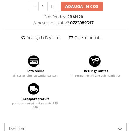
Suzuki
Dopuri anulare clapete admisie
ADAUGA IN COS
Garnituri galerie admisie BMW
Toyota
Cod Produs:
SRM120
Valve PCV
Ai nevoie de ajutor?
0723989517
Volkswagen
Kit reparatie faruri
Volvo
Adaptoare auxiliare
Adauga la Favorite
Cere informatii
Produse cu discount de pana la
95%
Eleron Portbagaj
Plata online
Retur garantat
direct pe site, cu cardul bancar
în termen de 14 zile calendaristice
Transport gratuit
pentru comenzi mai mari de 550
RON
Descriere