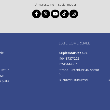
Urmareste-ne in social media
DATE COMERCIALE
ale
KeplerMarket SRL
J40/18737/2021
RO45144367
e Retur
Strada Turceni, nr 44, sector
5
par
Bucuresti, Bucuresti
 plata