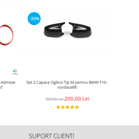
-33%
-22%
e Admisie
Set 2 Capace Oglinzi Tip M pentru BMW F10 -
Kit Complet
47
nonfacelift
Motoras
200,00 Lei
300,00 Lei
2
SUPORT CLIENTI