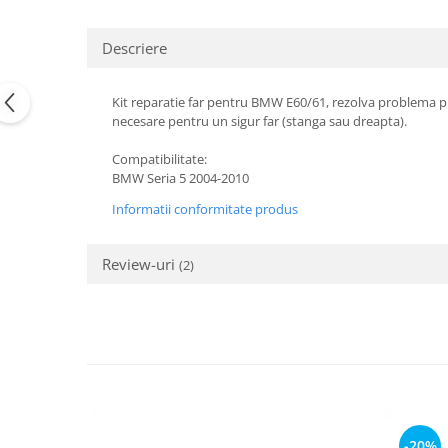
Suzuki
Dopuri anulare clapete admisie
Garnituri galerie admisie BMW
Descriere
Toyota
Valve PCV
Volkswagen
Kit reparatie faruri
Kit reparatie far pentru BMW E60/61, rezolva problema prin
Volvo
necesare pentru un sigur far (stanga sau dreapta).
Adaptoare auxiliare
Produse cu discount de pana la
Compatibilitate:
95%
BMW Seria 5 2004-2010
Eleron Portbagaj
Informatii conformitate produs
Review-uri
(2)
-20%