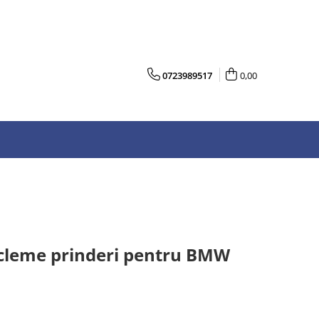
0723989517
0,00
r cleme prinderi pentru BMW