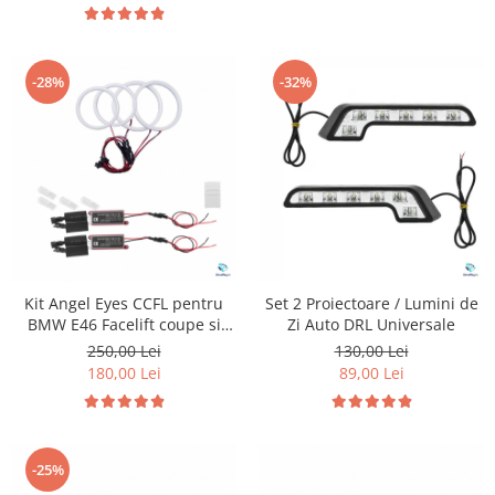
-28%
-32%
Kit Angel Eyes CCFL pentru
Set 2 Proiectoare / Lumini de
BMW E46 Facelift coupe si
Zi Auto DRL Universale
cabrio
250,00 Lei
130,00 Lei
180,00 Lei
89,00 Lei
-25%