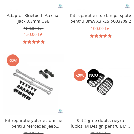
Adaptor Bluetooth Auxiliar
Kit reparatie stop lampa spate
Jack 3.5mm USB
pentru Bmw X3 F25 b003809.2
180,00 Lei
100,00 Lei
130,00 Lei
-22%
-20%
NOU
Set 2 grile duble, negru
Kit reparatie galerie admisie
lucios, M Design pentru BMW
pentru Mercedes Jeep
E81 E87 Facelift
Chrysler
250,00 Lei
230,00 Lei