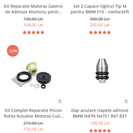
Suzuki
Kit Reparatie Motoras Galerie
Dopuri anulare clapete admisie
Set 2 Capace Oglinzi Tip M
de Admisie Aluminiu pentru
pentru BMW F10 - nonfacelift
Garnituri galerie admisie BMW
Toyota
Volkswagen Skoda Seat Audi
130,00 Lei
300,00 Lei
Valve PCV
P2015
Volkswagen
104,00 Lei
200,00 Lei
Kit reparatie faruri
Volvo
Adaptoare auxiliare
Produse cu discount de pana la
-22%
95%
Eleron Portbagaj
Kit Complet Reparatie Pinion
Dop anulare clapete admisie
Rotita Actuator Motoras Cutie
BMW N47N N47S1 B47 B37
Transfer pentru BMW
219,00 Lei
100,00 Lei
170,00 Lei