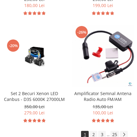
199,00 Lei
180,00 Lei
-26%
-20%
Set 2 Becuri Xenon LED
Amplificator Semnal Antena
Canbus - D3S 6000K 27000LM
Radio Auto FM/AM
350,00 Lei
135,00 Lei
279,00 Lei
100,00 Lei
1
2
3
25
...