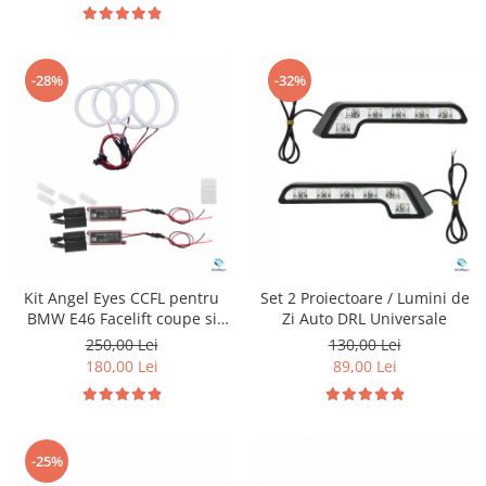
-28%
-32%
Kit Angel Eyes CCFL pentru
Set 2 Proiectoare / Lumini de
BMW E46 Facelift coupe si
Zi Auto DRL Universale
cabrio
250,00 Lei
130,00 Lei
180,00 Lei
89,00 Lei
-25%