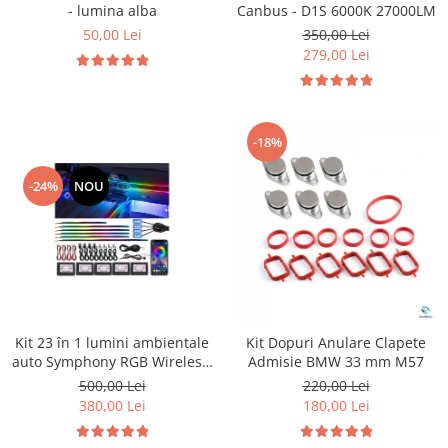
- lumina alba
Canbus - D1S 6000K 27000LM
50,00 Lei
350,00 Lei
279,00 Lei
-18%
-24%
NOU
Kit 23 în 1 lumini ambientale
Kit Dopuri Anulare Clapete
auto Symphony RGB Wireless,
Admisie BMW 33 mm M57
benzi acrilice LED, control
500,00 Lei
220,00 Lei
Bluetooth prin aplicație,
380,00 Lei
180,00 Lei
sincronizare muzică, Welcome
Light