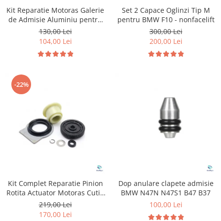
Suzuki
Kit Reparatie Motoras Galerie
Dopuri anulare clapete admisie
Set 2 Capace Oglinzi Tip M
de Admisie Aluminiu pentru
pentru BMW F10 - nonfacelift
Garnituri galerie admisie BMW
Toyota
Volkswagen Skoda Seat Audi
130,00 Lei
300,00 Lei
Valve PCV
P2015
Volkswagen
104,00 Lei
200,00 Lei
Kit reparatie faruri
Volvo
Adaptoare auxiliare
Produse cu discount de pana la
-22%
95%
Eleron Portbagaj
Kit Complet Reparatie Pinion
Dop anulare clapete admisie
Rotita Actuator Motoras Cutie
BMW N47N N47S1 B47 B37
Transfer pentru BMW
219,00 Lei
100,00 Lei
170,00 Lei