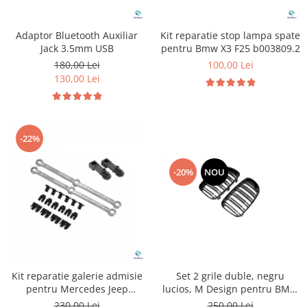
Adaptor Bluetooth Auxiliar
Kit reparatie stop lampa spate
Jack 3.5mm USB
pentru Bmw X3 F25 b003809.2
180,00 Lei
100,00 Lei
130,00 Lei
-22%
-20%
NOU
Set 2 grile duble, negru
Kit reparatie galerie admisie
lucios, M Design pentru BMW
pentru Mercedes Jeep
E81 E87 Facelift
Chrysler
250,00 Lei
230,00 Lei