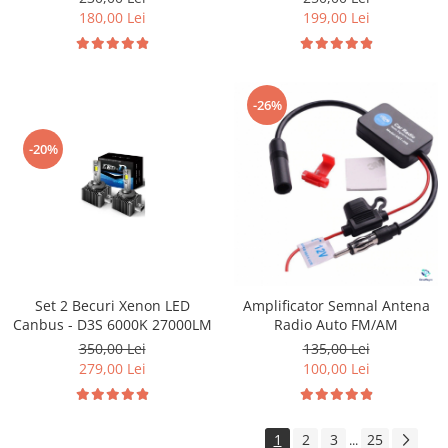
199,00 Lei
180,00 Lei
-26%
-20%
Set 2 Becuri Xenon LED
Amplificator Semnal Antena
Canbus - D3S 6000K 27000LM
Radio Auto FM/AM
350,00 Lei
135,00 Lei
279,00 Lei
100,00 Lei
1
2
3
25
...