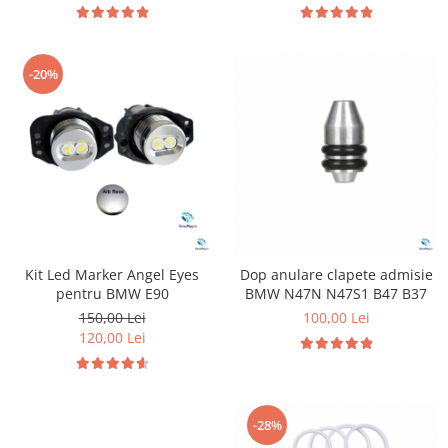
-20%
Kit Led Marker Angel Eyes
Dop anulare clapete admisie
pentru BMW E90
BMW N47N N47S1 B47 B37
150,00 Lei
100,00 Lei
120,00 Lei
-28%