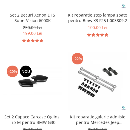
Set 2 Becuri Xenon D1S
Kit reparatie stop lampa spate
SuperVision 6000K
pentru Bmw X3 F25 b003809.2
250,00 Lei
100,00 Lei
199,00 Lei
-22%
-20%
NOU
Set 2 Capace Carcase Oglinzi
Kit reparatie galerie admisie
Tip M pentru BMW G30
pentru Mercedes Jeep
Chrysler
250,00 Lei
230,00 Lei