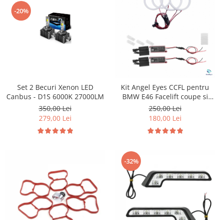
-20%
Set 2 Becuri Xenon LED
Kit Angel Eyes CCFL pentru
Canbus - D1S 6000K 27000LM
BMW E46 Facelift coupe si
cabrio
350,00 Lei
250,00 Lei
279,00 Lei
180,00 Lei
-32%