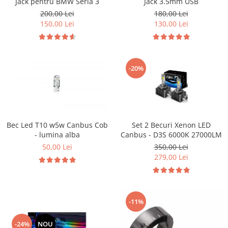
Jack pentru BMW Seria 3
Jack 3.5mm USB
200,00 Lei
180,00 Lei
150,00 Lei
130,00 Lei
-20%
Bec Led T10 w5w Canbus Cob
Set 2 Becuri Xenon LED
- lumina alba
Canbus - D3S 6000K 27000LM
50,00 Lei
350,00 Lei
279,00 Lei
-11%
-24%
NOU