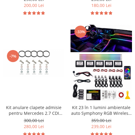
200,00 Lei
180,00 Lei
-33%
-7%
Kit anulare clapete admisie
Kit 23 în 1 lumini ambientale
pentru Mercedes 2.7 CDI
auto Symphony RGB Wireless,
OM647 OM612
benzi acrilice LED, iluminare
300,00 Lei
359,00 Lei
bord, uși, mânere și picioare,
280,00 Lei
239,00 Lei
control prin aplicație