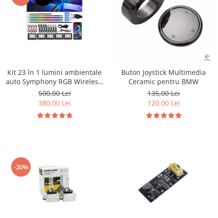
Kit 23 în 1 lumini ambientale
Buton Joystick Multimedia
auto Symphony RGB Wireless,
Ceramic pentru BMW
benzi acrilice LED, control
500,00 Lei
135,00 Lei
Bluetooth prin aplicație,
380,00 Lei
120,00 Lei
sincronizare muzică, Welcome
Light
-20%