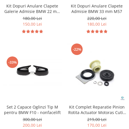
Suzuki
Dopuri anulare clapete admisie
Kit Dopuri Anulare Clapete
Kit Dopuri Anulare Clapete
Galerie Admisie BMW 22 mm
Admisie BMW 33 mm M57
Garnituri galerie admisie BMW
Toyota
cod motor M47
180,00 Lei
220,00 Lei
Valve PCV
Volkswagen
150,00 Lei
180,00 Lei
Kit reparatie faruri
Volvo
Adaptoare auxiliare
Produse cu discount de pana la
-22%
95%
Eleron Portbagaj
-33%
Set 2 Capace Oglinzi Tip M
Kit Complet Reparatie Pinion
pentru BMW F10 - nonfacelift
Rotita Actuator Motoras Cutie
Transfer pentru BMW
300,00 Lei
219,00 Lei
200,00 Lei
170,00 Lei