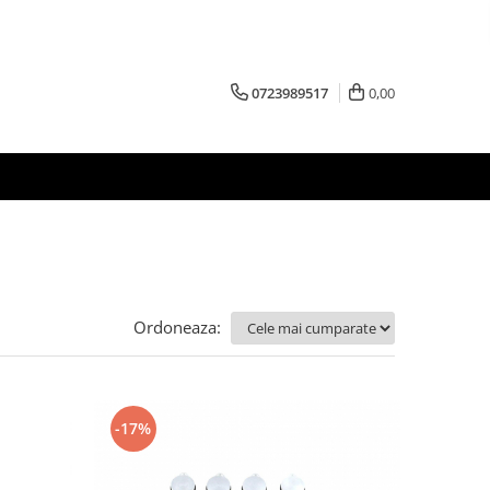
0723989517
0,00
Ordoneaza:
-17%