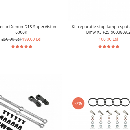
Becuri Xenon D1S SuperVision
Kit reparatie stop lampa spat
6000K
Bmw X3 F25 b003809.
250,00 Lei
199,00 Lei
100,00 Lei
-7%