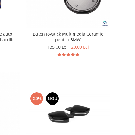
e auto
Buton Joystick Multimedia Ceramic
acrilice
pentru BMW
licație,
135,00 Lei
120,00 Lei
e Light
-20%
NOU