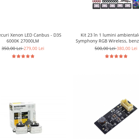
ecuri Xenon LED Canbus - D3S
Kit 23 în 1 lumini ambiental
6000K 27000LM
Symphony RGB Wireless, benzi 
LED, control Bluetooth prin ap
350,00 Lei
279,00 Lei
500,00 Lei
380,00 Lei
sincronizare muzică, Welcom