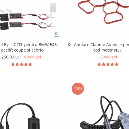
gel Eyes CCFL pentru BMW E46
Kit Anulare Clapete Admisie p
Facelift coupe si cabrio
cod motor N57
250,00 Lei
180,00 Lei
130,00 Lei
-28%