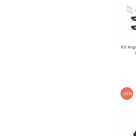
Kit An
-25%