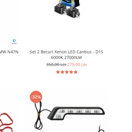
Set 2 Becuri Xenon LED Canbus - D1S
 BMW N47N
6000K 27000LM
350,00 Lei
279,00 Lei
-32%