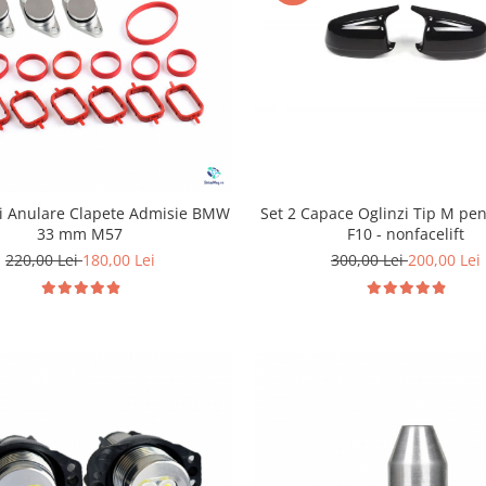
Set 2 Capace Oglinzi Tip M p
ri Anulare Clapete Admisie BMW
F10 - nonfacelift
33 mm M57
300,00 Lei
200,00 Lei
220,00 Lei
180,00 Lei