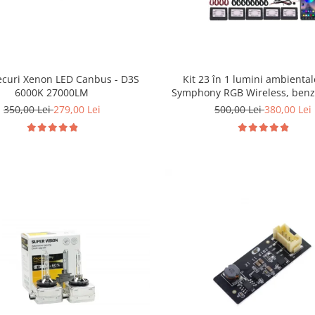
ecuri Xenon LED Canbus - D3S
Kit 23 în 1 lumini ambiental
6000K 27000LM
Symphony RGB Wireless, benzi 
LED, control Bluetooth prin ap
350,00 Lei
279,00 Lei
500,00 Lei
380,00 Lei
sincronizare muzică, Welcom