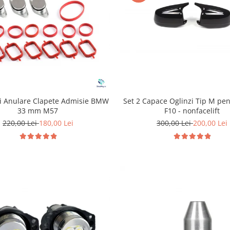
Set 2 Capace Oglinzi Tip M p
ri Anulare Clapete Admisie BMW
F10 - nonfacelift
33 mm M57
300,00 Lei
200,00 Lei
220,00 Lei
180,00 Lei