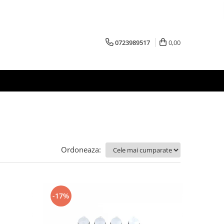
0723989517
0,00
Ordoneaza:
-17%