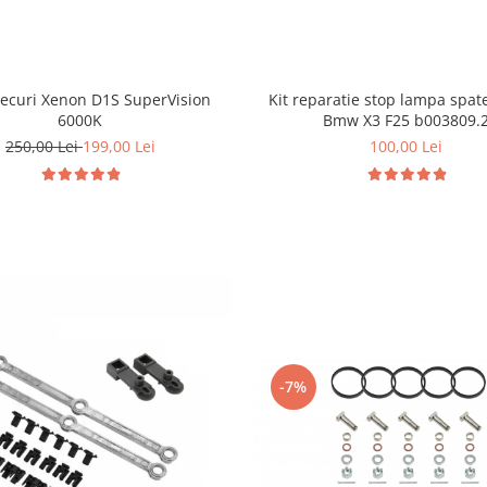
Becuri Xenon D1S SuperVision
Kit reparatie stop lampa spat
6000K
Bmw X3 F25 b003809.
250,00 Lei
199,00 Lei
100,00 Lei
-7%