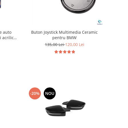
e auto
Buton Joystick Multimedia Ceramic
acrilice
pentru BMW
licație,
135,00 Lei
120,00 Lei
e Light
-20%
NOU