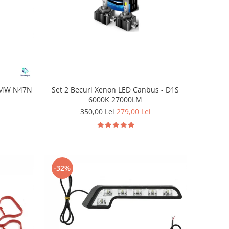
Set 2 Becuri Xenon LED Canbus - D1S
 BMW N47N
6000K 27000LM
350,00 Lei
279,00 Lei
-32%