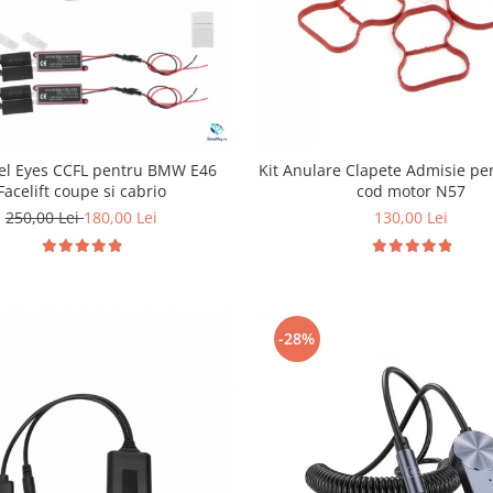
gel Eyes CCFL pentru BMW E46
Kit Anulare Clapete Admisie p
Facelift coupe si cabrio
cod motor N57
250,00 Lei
180,00 Lei
130,00 Lei
-28%