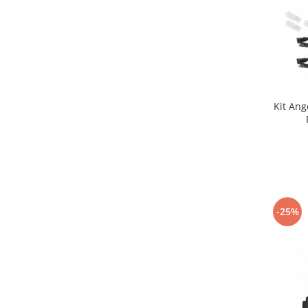
Kit An
-25%