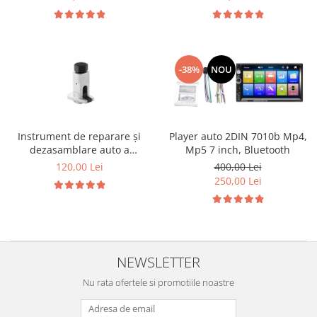
-38%
NOU
Instrument de reparare și
Player auto 2DIN 7010b Mp4,
dezasamblare auto a
Mp5 7 inch, Bluetooth
distribuitorului de unghi de
120,00 Lei
400,00 Lei
elevație
250,00 Lei
NEWSLETTER
Nu rata ofertele si promotiile noastre