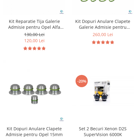
Kit Reparatie Tija Galerie
Kit Dopuri Anulare Clapete
Admisie pentru Opel Alfa
Galerie Admisie pentru
Romeo Saab
Opel 2.0 &1.9
130,00 Lei
260,00 Lei
120,00 Lei
-20%
Kit Dopuri Anulare Clapete
Set 2 Becuri Xenon D2S
Admisie pentru Opel 15mm
SuperVision 6000K