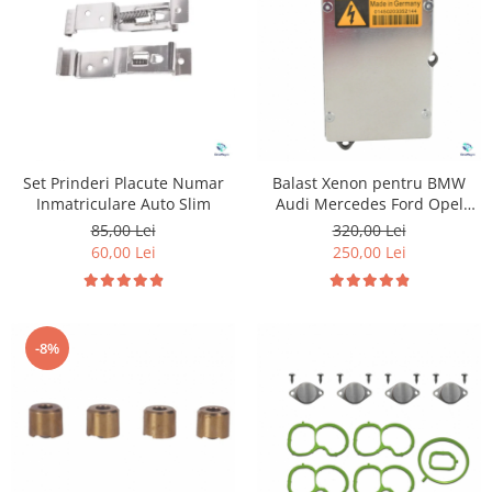
Suzuki
Dopuri anulare clapete admisie
Garnituri galerie admisie BMW
Toyota
Valve PCV
Volkswagen
Kit reparatie faruri
Volvo
Adaptoare auxiliare
Produse cu discount de pana la
Set Prinderi Placute Numar
Balast Xenon pentru BMW
95%
Inmatriculare Auto Slim
Audi Mercedes Ford Opel
Jaguar Skoda Saab Land Rover
Eleron Portbagaj
85,00 Lei
320,00 Lei
Volkswagen
60,00 Lei
250,00 Lei
-8%