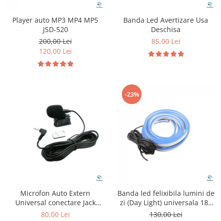
Player auto MP3 MP4 MP5
Banda Led Avertizare Usa
JSD-520
Deschisa
200,00 Lei
85,00 Lei
120,00 Lei
-23%
Microfon Auto Extern
Banda led felixibila lumini de
Universal conectare Jack
zi (Day Light) universala 180
3.5mm
cm
80,00 Lei
130,00 Lei