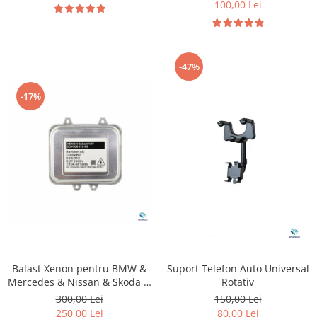
100,00 Lei
-47%
-17%
Balast Xenon pentru BMW &
Suport Telefon Auto Universal
Mercedes & Nissan & Skoda &
Rotativ
Opel
300,00 Lei
150,00 Lei
250,00 Lei
80,00 Lei