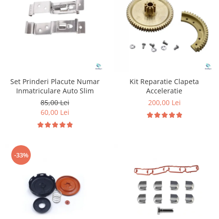
Suzuki
Diverse
Dopuri anulare clapete admisie
Toyota
Garnituri galerie admisie BMW
Volkswagen
Valve PCV
Volvo
Kit reparatie faruri
Adaptoare auxiliare
Set Prinderi Placute Numar
Kit Reparatie Clapeta
Produse cu discount de pana la
Inmatriculare Auto Slim
Acceleratie
95%
85,00 Lei
200,00 Lei
60,00 Lei
Eleron Portbagaj
-33%