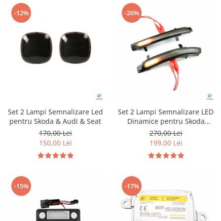
-12%
-26%
Set 2 Lampi Semnalizare Led
Set 2 Lampi Semnalizare LED
pentru Skoda & Audi & Seat
Dinamice pentru Skoda
Octavia 1Z3 Superb 3T5
170,00 Lei
270,00 Lei
150,00 Lei
199,00 Lei
-15%
-17%