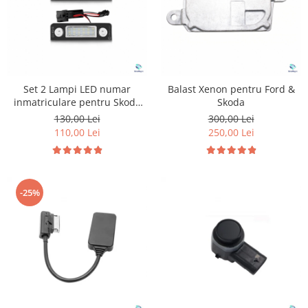
Set 2 Lampi LED numar
Balast Xenon pentru Ford &
inmatriculare pentru Skoda
Skoda
Octavia 2
130,00 Lei
300,00 Lei
110,00 Lei
250,00 Lei
-25%