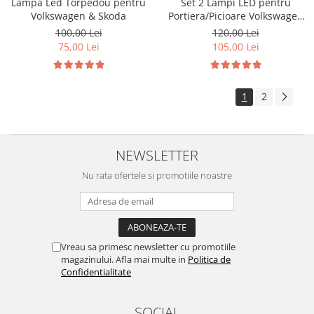
Lampa Led Torpedou pentru
Set 2 Lampi LED pentru
Volkswagen & Skoda
Portiera/Picioare Volkswagen
Seat Skoda
100,00 Lei
120,00 Lei
75,00 Lei
105,00 Lei
1
2
NEWSLETTER
Nu rata ofertele si promotiile noastre
Vreau sa primesc newsletter cu promotiile
magazinului. Afla mai multe in
Politica de
Confidentialitate
SOCIAL