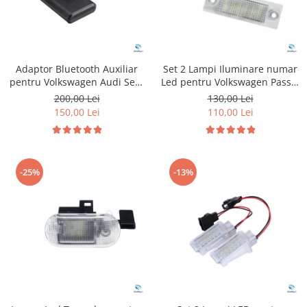
Adaptor Bluetooth Auxiliar
Set 2 Lampi Iluminare numar
pentru Volkswagen Audi Seat
Led pentru Volkswagen Passat
Skoda
Skoda Superb
200,00 Lei
130,00 Lei
150,00 Lei
110,00 Lei
-25%
-13%