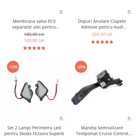
Membrana valva PCV
Dopuri Anulare Clapete
separator ulei pentru
Admisie pentru Audi
Volkswagen Audi Seat Skoda
Volkswagen Skoda Seat
180,00 Lei
260,00 Lei
1.8 2.0 TFSI TSI
120,00 Lei
-13%
-20%
Set 2 Lampi Perimetru Led
Maneta Semnalizare
pentru Skoda Octavia Superb
Tempomat Cruise Control