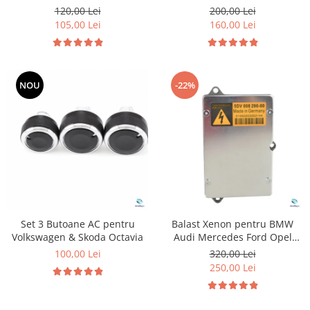
pentru Volkswagen Seat
120,00 Lei
200,00 Lei
Skoda
105,00 Lei
160,00 Lei
NOU
-22%
Set 3 Butoane AC pentru
Balast Xenon pentru BMW
Volkswagen & Skoda Octavia
Audi Mercedes Ford Opel
Jaguar Skoda Saab Land Rover
100,00 Lei
320,00 Lei
Volkswagen
250,00 Lei