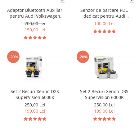
Adaptor Bluetooth Auxiliar
Senzor de parcare PDC
pentru Audi Volkswagen
dedicat pentru Audi
Skoda si Seat
Volkswagen Skoda Seat
200,00 Lei
100,00 Lei
150,00 Lei
-20%
-20%
Set 2 Becuri Xenon D2S
Set 2 Becuri Xenon D3S
SuperVision 6000K
SuperVision 6000K
250,00 Lei
250,00 Lei
199,00 Lei
199,00 Lei