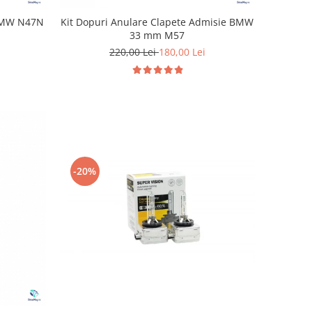
 BMW N47N
Kit Dopuri Anulare Clapete Admisie BMW
33 mm M57
220,00 Lei
180,00 Lei
-20%