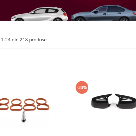
1-
24
din
218
produse
-33%