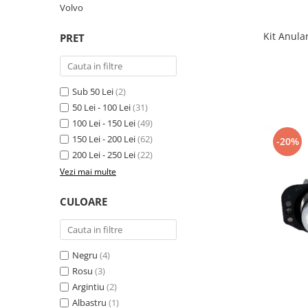
Volvo
Suzuki
Dopuri anulare clapete admisie
Garnituri galerie admisie BMW
Toyota
Kit Anul
PRET
Valve PCV
Volkswagen
Kit reparatie faruri
Volvo
Adaptoare auxiliare
Sub 50 Lei
(2)
Produse cu discount de pana la
50 Lei - 100 Lei
(31)
95%
100 Lei - 150 Lei
(49)
150 Lei - 200 Lei
(62)
-20%
Eleron Portbagaj
200 Lei - 250 Lei
(22)
Vezi mai multe
CULOARE
Negru
(4)
Rosu
(3)
Argintiu
(2)
Albastru
(1)