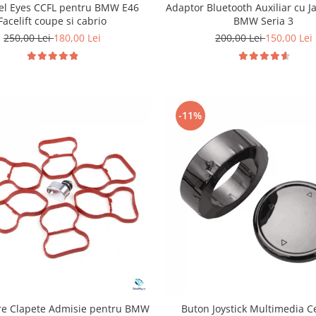
gel Eyes CCFL pentru BMW E46
Adaptor Bluetooth Auxiliar cu J
Facelift coupe si cabrio
BMW Seria 3
250,00 Lei
180,00 Lei
200,00 Lei
150,00 Lei
-11%
are Clapete Admisie pentru BMW
Buton Joystick Multimedia 