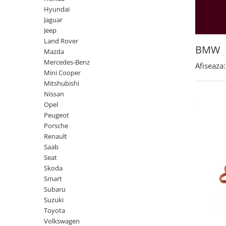
Land Rover
Butoane
Hyundai
Mazda
Display-uri
Jaguar
Manson schimbator viteze
Jeep
Mercedes-Benz
Land Rover
Alte accesorii
Mini Cooper
BMW
Mazda
Ornamente
Mercedes-Benz
Mitshubishi
Afiseaza:
Antene
Mini Cooper
Nissan
Piese exterior
Mitshubishi
Opel
Nissan
Accesorii
Opel
Peugeot
Senzori parcare dedicati
Peugeot
Grile aerisire
Porsche
Porsche
Renault
Camere mers inapoi
Renault
Saab
Capace oglinzi
Saab
Seat
Sticle far
Skoda
Seat
Diverse
Smart
Skoda
Subaru
Tuning auto
Suzuki
Smart
Kituri reparatie
Toyota
Subaru
Volkswagen
Diverse