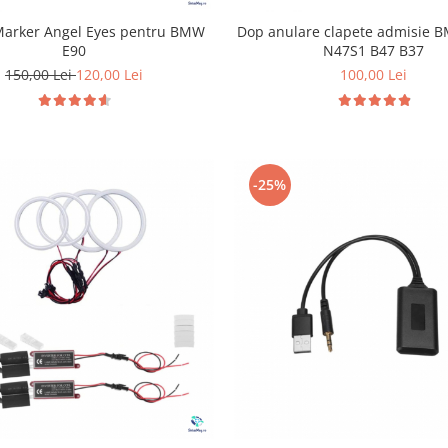
 Marker Angel Eyes pentru BMW
Dop anulare clapete admisie
E90
N47S1 B47 B37
150,00 Lei
120,00 Lei
100,00 Lei
-25%