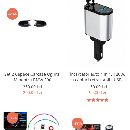
-20%
Set 2 Capace Carcase Oglinzi
Încărcător auto 4 în 1, 120W,
M pentru BMW E90
cu cabluri retractabile USB-C
NonFacelift
și Lightning
250,00 Lei
150,00 Lei
200,00 Lei
99,00 Lei
-35%
-33%