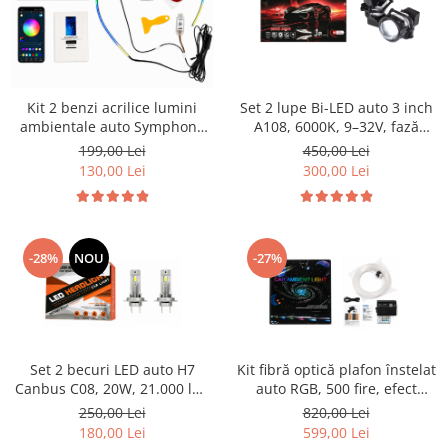
Set 2 lupe Bi-LED auto 3 inch
Kit 2 benzi acrilice lumini
A108, 6000K, 9–32V, fază
ambientale auto Symphony
scurtă și fază lungă
RGB, 110 cm + 35 cm, efect
450,00 Lei
199,00 Lei
curcubeu, Bluetooth, USB
300,00 Lei
130,00 Lei
-28%
NOU
-27%
Set 2 becuri LED auto H7
Kit fibră optică plafon înstelat
Canbus C08, 20W, 21.000 lm,
auto RGB, 500 fire, efect
6000K, cu ventilator
Twinkle și Meteor, control
250,00 Lei
820,00 Lei
Bluetooth prin aplicație
180,00 Lei
599,00 Lei