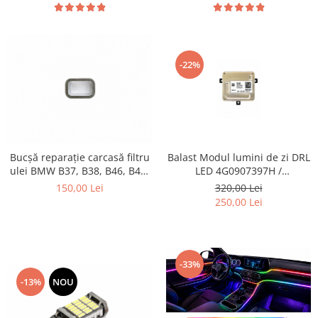
-22%
Balast Modul lumini de zi DRL
Bucșă reparație carcasă filtru
LED 4G0907397H /
ulei BMW B37, B38, B46, B47,
4G0907697H pentru Audi,
B48, aluminiu
320,00 Lei
150,00 Lei
Volkswagen
250,00 Lei
-33%
-13%
NOU