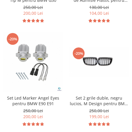
Tip M pentru BMW G30
de Admisie Plastic pentru
Volkswagen Skoda Seat Audi
250,00 Lei
130,00 Lei
P2015
200,00 Lei
104,00 Lei
-20%
-20%
Set 2 grile duble, negru
Set Led Marker Angel Eyes
lucios, M Design pentru BMW
pentru BMW E90 E91
E81 E87 Nonfacelift
250,00 Lei
250,00 Lei
199,00 Lei
200,00 Lei