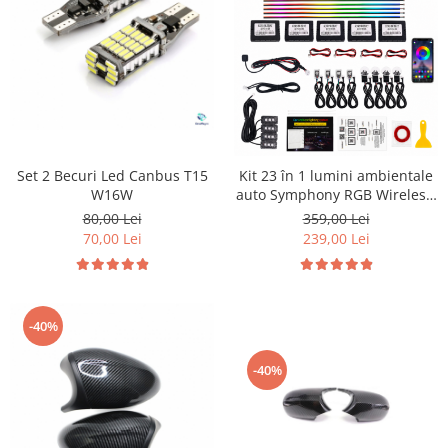
Set 2 Becuri Led Canbus T15
Kit 23 în 1 lumini ambientale
W16W
auto Symphony RGB Wireless,
benzi acrilice LED, iluminare
80,00 Lei
359,00 Lei
bord, uși, mânere și picioare,
70,00 Lei
239,00 Lei
control prin aplicație
-40%
-40%