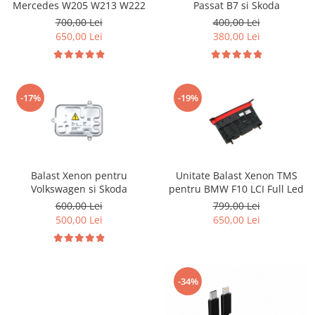
Mercedes W205 W213 W222
Passat B7 si Skoda
Suzuki
Dopuri anulare clapete admisie
700,00 Lei
400,00 Lei
Garnituri galerie admisie BMW
Toyota
650,00 Lei
380,00 Lei
Valve PCV
Volkswagen
Kit reparatie faruri
Volvo
Adaptoare auxiliare
-17%
-19%
Produse cu discount de pana la
95%
Eleron Portbagaj
Balast Xenon pentru
Unitate Balast Xenon TMS
Volkswagen si Skoda
pentru BMW F10 LCI Full Led
600,00 Lei
799,00 Lei
500,00 Lei
650,00 Lei
-34%