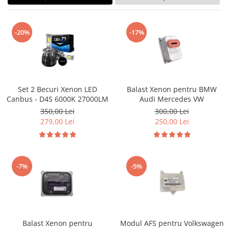
Land Rover
Butoane
Mazda
Display-uri
Manson schimbator viteze
Mercedes-Benz
-20%
-17%
Alte accesorii
Mini Cooper
Ornamente
Mitshubishi
Antene
Nissan
Piese exterior
Set 2 Becuri Xenon LED
Balast Xenon pentru BMW
Opel
Canbus - D4S 6000K 27000LM
Audi Mercedes VW
Accesorii
350,00 Lei
300,00 Lei
Peugeot
Senzori parcare dedicati
279,00 Lei
250,00 Lei
Grile aerisire
Porsche
Camere mers inapoi
Renault
Capace oglinzi
Saab
Sticle far
-7%
-5%
Seat
Diverse
Skoda
Tuning auto
Smart
Kituri reparatie
Subaru
Balast Xenon pentru
Modul AFS pentru Volkswagen
Diverse