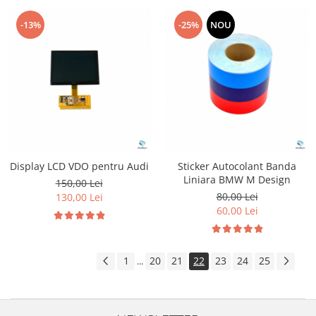
-13%
-25%
NOU
Display LCD VDO pentru Audi
Sticker Autocolant Banda
Liniara BMW M Design
150,00 Lei
80,00 Lei
130,00 Lei
60,00 Lei
1
20
21
22
23
24
25
...