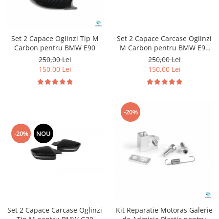
Set 2 Capace Oglinzi Tip M
Set 2 Capace Carcase Oglinzi
Carbon pentru BMW E90
M Carbon pentru BMW E90
Facelift
250,00 Lei
250,00 Lei
150,00 Lei
150,00 Lei
-20%
-20%
NOU
Set 2 Capace Carcase Oglinzi
Kit Reparatie Motoras Galerie