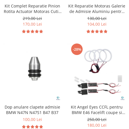
Suzuki
Dopuri anulare clapete admisie
Kit Complet Reparatie Pinion
Kit Reparatie Motoras Galerie
Rotita Actuator Motoras Cutie
de Admisie Aluminiu pentru
Garnituri galerie admisie BMW
Toyota
Transfer pentru BMW
Volkswagen Skoda Seat Audi
219,00 Lei
130,00 Lei
Valve PCV
P2015
Volkswagen
170,00 Lei
104,00 Lei
Kit reparatie faruri
Volvo
Adaptoare auxiliare
Produse cu discount de pana la
-28%
95%
Eleron Portbagaj
Dop anulare clapete admisie
Kit Angel Eyes CCFL pentru
BMW N47N N47S1 B47 B37
BMW E46 Facelift coupe si
cabrio
100,00 Lei
250,00 Lei
180,00 Lei