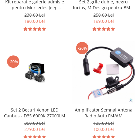
Set 2 grile duble, negru
Kit reparatie galerie admisie
lucios, M Design pentru BMW
pentru Mercedes Jeep
E81 E87 Facelift
Chrysler
250,00 Lei
230,00 Lei
199,00 Lei
180,00 Lei
-26%
-20%
Set 2 Becuri Xenon LED
Amplificator Semnal Antena
Canbus - D3S 6000K 27000LM
Radio Auto FM/AM
350,00 Lei
135,00 Lei
279,00 Lei
100,00 Lei