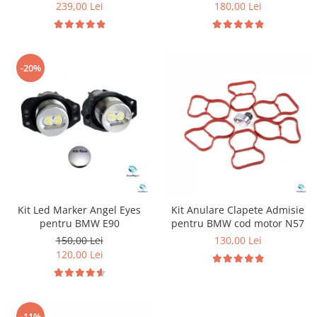
bord, uși, mânere și picioare,
239,00 Lei
180,00 Lei
control prin aplicație
-20%
Kit Led Marker Angel Eyes
Kit Anulare Clapete Admisie
pentru BMW E90
pentru BMW cod motor N57
150,00 Lei
130,00 Lei
120,00 Lei
-11%