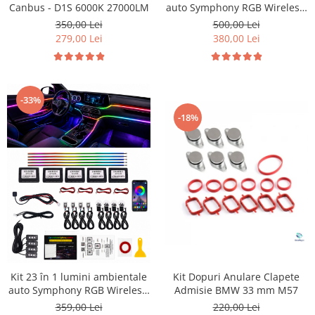
Canbus - D1S 6000K 27000LM
auto Symphony RGB Wireless,
benzi acrilice LED, control
350,00 Lei
500,00 Lei
Bluetooth prin aplicație,
279,00 Lei
380,00 Lei
sincronizare muzică, Welcome
Light
-33%
-18%
Kit 23 în 1 lumini ambientale
Kit Dopuri Anulare Clapete
auto Symphony RGB Wireless,
Admisie BMW 33 mm M57
benzi acrilice LED, iluminare
359,00 Lei
220,00 Lei