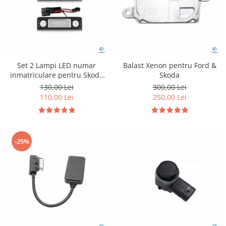
Set 2 Lampi LED numar
Balast Xenon pentru Ford &
inmatriculare pentru Skoda
Skoda
Octavia 2
130,00 Lei
300,00 Lei
110,00 Lei
250,00 Lei
-25%