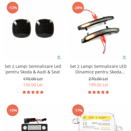
-12%
-26%
Set 2 Lampi Semnalizare Led
Set 2 Lampi Semnalizare LED
pentru Skoda & Audi & Seat
Dinamice pentru Skoda
Octavia 1Z3 Superb 3T5
170,00 Lei
270,00 Lei
150,00 Lei
199,00 Lei
-15%
-17%