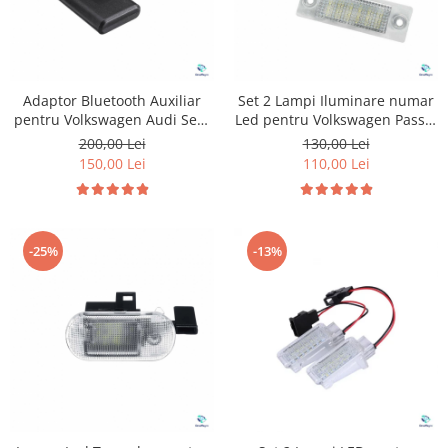
Adaptor Bluetooth Auxiliar
Set 2 Lampi Iluminare numar
pentru Volkswagen Audi Seat
Led pentru Volkswagen Passat
Skoda
Skoda Superb
200,00 Lei
130,00 Lei
150,00 Lei
110,00 Lei
-25%
-13%