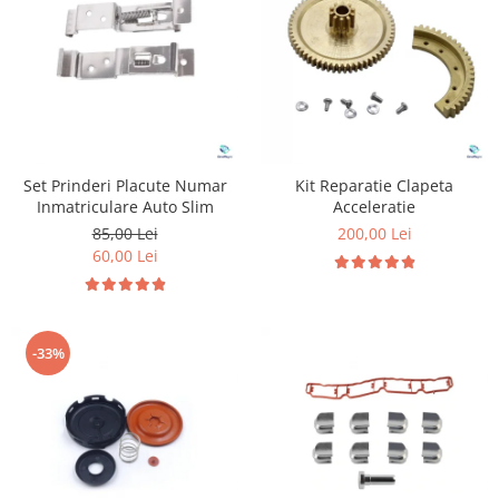
Suzuki
Dopuri anulare clapete admisie
Garnituri galerie admisie BMW
Toyota
Valve PCV
Volkswagen
Kit reparatie faruri
Volvo
Adaptoare auxiliare
Produse cu discount de pana la
Set Prinderi Placute Numar
Kit Reparatie Clapeta
95%
Inmatriculare Auto Slim
Acceleratie
Eleron Portbagaj
85,00 Lei
200,00 Lei
60,00 Lei
-33%