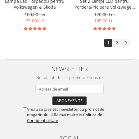
Lampa Led Torpedou pentru
Set 2 Lampi LED pentru
Volkswagen & Skoda
Portiera/Picioare Volkswagen
Seat Skoda
100,00 Lei
120,00 Lei
75,00 Lei
105,00 Lei
1
2
NEWSLETTER
Nu rata ofertele si promotiile noastre
Vreau sa primesc newsletter cu promotiile
magazinului. Afla mai multe in
Politica de
Confidentialitate
SOCIAL