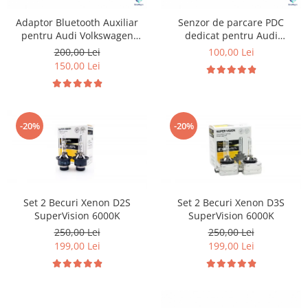
Adaptor Bluetooth Auxiliar
Senzor de parcare PDC
pentru Audi Volkswagen
dedicat pentru Audi
Skoda si Seat
Volkswagen Skoda Seat
200,00 Lei
100,00 Lei
150,00 Lei
-20%
-20%
Set 2 Becuri Xenon D2S
Set 2 Becuri Xenon D3S
SuperVision 6000K
SuperVision 6000K
250,00 Lei
250,00 Lei
199,00 Lei
199,00 Lei