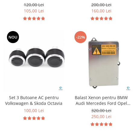
pentru Volkswagen Seat
120,00 Lei
200,00 Lei
Skoda
105,00 Lei
160,00 Lei
NOU
-22%
Set 3 Butoane AC pentru
Balast Xenon pentru BMW
Volkswagen & Skoda Octavia
Audi Mercedes Ford Opel
Jaguar Skoda Saab Land Rover
100,00 Lei
320,00 Lei
Volkswagen
250,00 Lei