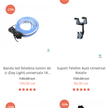
-23%
Banda led felixibila lumini de
Suport Telefon Auto Universal
zi (Day Light) universala 180
Rotativ
cm
130,00 Lei
150,00 Lei
100,00 Lei
80,00 Lei
-33%
-33%