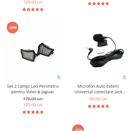
120,00 Lei
-29%
Set 2 Lampi Led Perimetru
Microfon Auto Extern
pentru Volvo & Jaguar
Universal conectare Jack
3.5mm
170,00 Lei
80,00 Lei
120,00 Lei
-47%