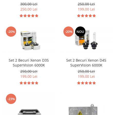
Volkswagen Volvo Renault
300,00 Lei
250,00 Lei
250,00 Lei
199,00 Lei
-20%
-20%
NOU
Set 2 Becuri Xenon D3S
Set 2 Becuri Xenon D4S
SuperVision 6000K
SuperVision 6000K
250,00 Lei
250,00 Lei
199,00 Lei
199,00 Lei
-23%