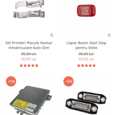
Suzuki
Dopuri anulare clapete admisie
Garnituri galerie admisie BMW
Toyota
Valve PCV
Volkswagen
Kit reparatie faruri
Volvo
Adaptoare auxiliare
Produse cu discount de pana la
Set Prinderi Placute Numar
Capac Buton Start Stop
95%
Inmatriculare Auto Slim
pentru Volvo
Eleron Portbagaj
85,00 Lei
80,00 Lei
60,00 Lei
65,00 Lei
-17%
-15%