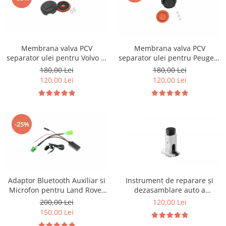
Membrana valva PCV
Membrana valva PCV
separator ulei pentru Volvo si
separator ulei pentru Peugeot
Land Rover
1.6 HDI
180,00 Lei
180,00 Lei
120,00 Lei
120,00 Lei
-25%
Adaptor Bluetooth Auxiliar si
Instrument de reparare și
Microfon pentru Land Rover
dezasamblare auto a
Discovery Jaguar Volvo
distribuitorului de unghi de
200,00 Lei
120,00 Lei
elevație
150,00 Lei