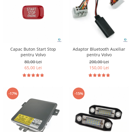
Suzuki
Dopuri anulare clapete admisie
Garnituri galerie admisie BMW
Toyota
Valve PCV
Volkswagen
Kit reparatie faruri
Volvo
Adaptoare auxiliare
Produse cu discount de pana la
Capac Buton Start Stop
Adaptor Bluetooth Auxiliar
95%
pentru Volvo
pentru Volvo
Eleron Portbagaj
80,00 Lei
200,00 Lei
65,00 Lei
150,00 Lei
-17%
-15%