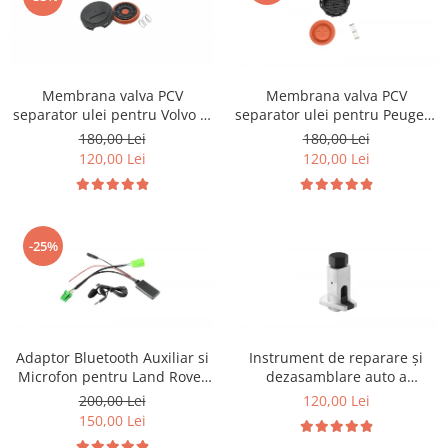
Membrana valva PCV
Membrana valva PCV
separator ulei pentru Volvo si
separator ulei pentru Peugeot
Land Rover
1.6 HDI
180,00 Lei
180,00 Lei
120,00 Lei
120,00 Lei
-25%
Adaptor Bluetooth Auxiliar si
Instrument de reparare și
Microfon pentru Land Rover
dezasamblare auto a
Discovery Jaguar Volvo
distribuitorului de unghi de
200,00 Lei
120,00 Lei
elevație
150,00 Lei