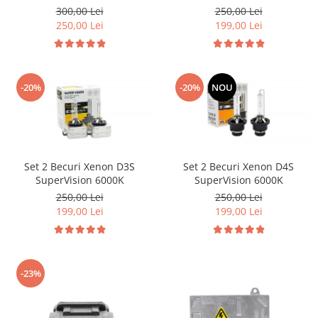
Volkswagen Volvo Renault
300,00 Lei
250,00 Lei
250,00 Lei
199,00 Lei
-20%
-20%
NOU
Set 2 Becuri Xenon D3S
Set 2 Becuri Xenon D4S
SuperVision 6000K
SuperVision 6000K
250,00 Lei
250,00 Lei
199,00 Lei
199,00 Lei
-23%