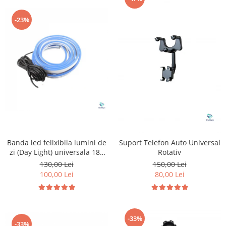
-23%
Banda led felixibila lumini de
Suport Telefon Auto Universal
zi (Day Light) universala 180
Rotativ
cm
130,00 Lei
150,00 Lei
100,00 Lei
80,00 Lei
-33%
-33%