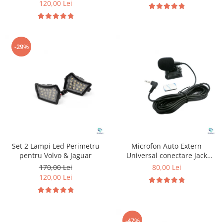
120,00 Lei
-29%
Set 2 Lampi Led Perimetru
Microfon Auto Extern
pentru Volvo & Jaguar
Universal conectare Jack
3.5mm
170,00 Lei
80,00 Lei
120,00 Lei
-47%