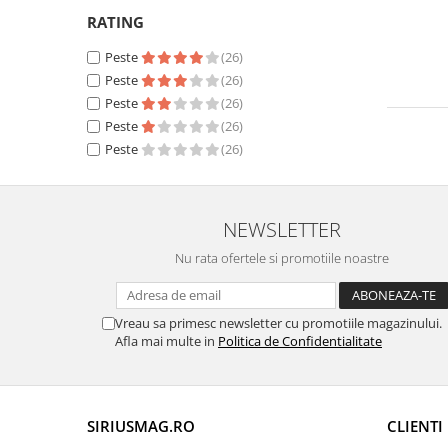
Tuning auto
Suzuki
RATING
Kituri reparatie
Toyota
Peste
(26)
Diverse
Volkswagen
Peste
(26)
Dopuri anulare clapete admisie
Peste
(26)
Volvo
Garnituri galerie admisie BMW
Peste
(26)
Peste
(26)
Valve PCV
Kit reparatie faruri
Adaptoare auxiliare
NEWSLETTER
Produse cu discount de pana la
95%
Nu rata ofertele si promotiile noastre
Eleron Portbagaj
Vreau sa primesc newsletter cu promotiile magazinului.
Afla mai multe in
Politica de Confidentialitate
SIRIUSMAG.RO
CLIENTI