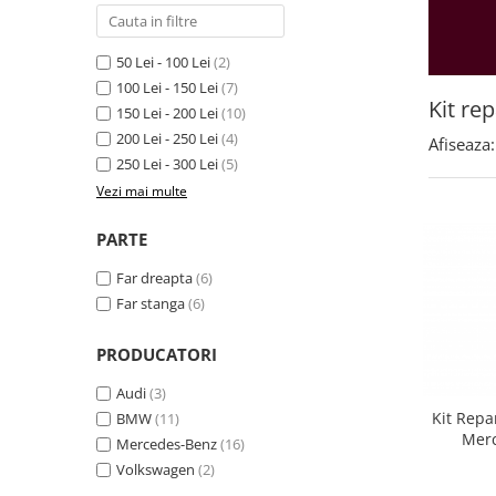
Land Rover
Piese interior
Mazda
50 Lei - 100 Lei
(2)
Butoane
Mercedes-Benz
100 Lei - 150 Lei
(7)
Display-uri
Mini Cooper
Kit rep
150 Lei - 200 Lei
(10)
Manson schimbator viteze
Mitshubishi
200 Lei - 250 Lei
(4)
Afiseaza:
Alte accesorii
250 Lei - 300 Lei
(5)
Nissan
Ornamente
Vezi mai multe
Opel
Antene
Piese exterior
PARTE
Peugeot
Accesorii
Porsche
Far dreapta
(6)
Senzori parcare dedicati
Far stanga
(6)
Renault
Grile aerisire
Saab
PRODUCATORI
Camere video auto
Seat
Capace oglinzi
Audi
(3)
Skoda
Jump Starter Auto
Kit Repa
BMW
(11)
Mer
Sticle far
Mercedes-Benz
(16)
Smart
Volkswagen
(2)
Diverse
Subaru