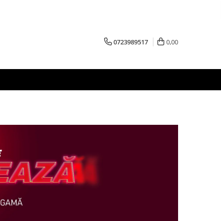
0723989517
0,00