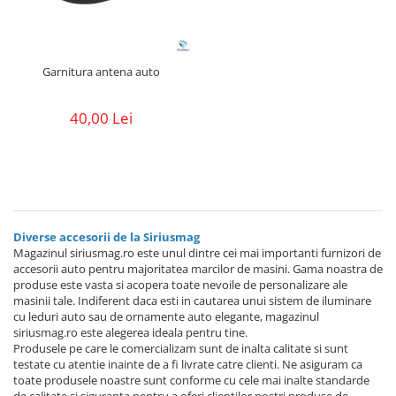
Garnitura antena auto
40,00 Lei
Diverse accesorii de la Siriusmag
Magazinul siriusmag.ro este unul dintre cei mai importanti furnizori de
accesorii auto pentru majoritatea marcilor de masini. Gama noastra de
produse este vasta si acopera toate nevoile de personalizare ale
masinii tale. Indiferent daca esti in cautarea unui sistem de iluminare
cu leduri auto sau de ornamente auto elegante, magazinul
siriusmag.ro este alegerea ideala pentru tine.
Produsele pe care le comercializam sunt de inalta calitate si sunt
testate cu atentie inainte de a fi livrate catre clienti. Ne asiguram ca
toate produsele noastre sunt conforme cu cele mai inalte standarde
de calitate si siguranta pentru a oferi clientilor nostri produse de