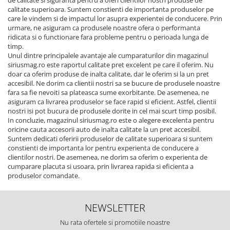
calitate superioara. Suntem constienti de importanta produselor pe
care le vindem si de impactul lor asupra experientei de conducere. Prin
urmare, ne asiguram ca produsele noastre ofera o performanta
ridicata si o functionare fara probleme pentru o perioada lunga de
timp.
Unul dintre principalele avantaje ale cumparaturilor din magazinul
siriusmag.ro este raportul calitate pret excelent pe care il oferim. Nu
doar ca oferim produse de inalta calitate, dar le oferim si la un pret
accesibil. Ne dorim ca clientii nostri sa se bucure de produsele noastre
fara sa fie nevoiti sa plateasca sume exorbitante. De asemenea, ne
asiguram ca livrarea produselor se face rapid si eficient. Astfel, clientii
nostri isi pot bucura de produsele dorite in cel mai scurt timp posibil.
In concluzie, magazinul siriusmag.ro este o alegere excelenta pentru
oricine cauta accesorii auto de inalta calitate la un pret accesibil.
Suntem dedicati oferirii produselor de calitate superioara si suntem
constienti de importanta lor pentru experienta de conducere a
clientilor nostri. De asemenea, ne dorim sa oferim o experienta de
cumparare placuta si usoara, prin livrarea rapida si eficienta a
produselor comandate.
NEWSLETTER
Nu rata ofertele si promotiile noastre