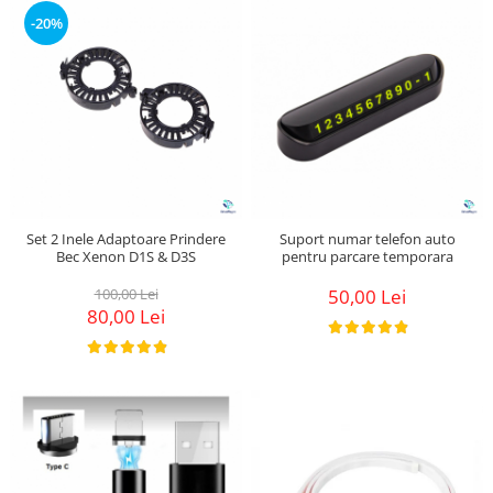
Suzuki
Dopuri anulare clapete admisie
-20%
Garnituri galerie admisie BMW
Toyota
Valve PCV
Volkswagen
Kit reparatie faruri
Volvo
Adaptoare auxiliare
Produse cu discount de pana la
95%
Eleron Portbagaj
Set 2 Inele Adaptoare Prindere
Suport numar telefon auto
Bec Xenon D1S & D3S
pentru parcare temporara
100,00 Lei
50,00 Lei
80,00 Lei