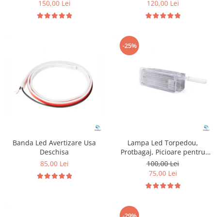
150,00 Lei
120,00 Lei
-25%
Banda Led Avertizare Usa
Lampa Led Torpedou,
Deschisa
Protbagaj, Picioare pentru
Peugeot & Citroen
85,00 Lei
100,00 Lei
75,00 Lei
-29%