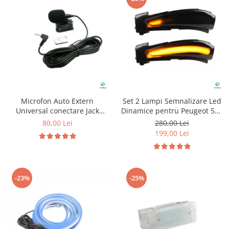
Microfon Auto Extern
Set 2 Lampi Semnalizare Led
Universal conectare Jack
Dinamice pentru Peugeot 508
3.5mm
& Citroen C4
80,00 Lei
280,00 Lei
199,00 Lei
-23%
-25%