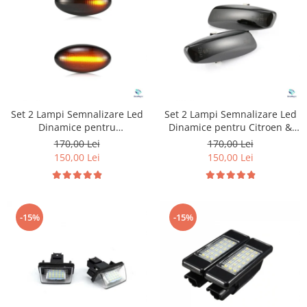
Suzuki
Dopuri anulare clapete admisie
Garnituri galerie admisie BMW
Toyota
Valve PCV
Volkswagen
Kit reparatie faruri
Volvo
Adaptoare auxiliare
Produse cu discount de pana la
Set 2 Lampi Semnalizare Led
Set 2 Lampi Semnalizare Led
95%
Dinamice pentru
Dinamice pentru Citroen &
Peugeot&Citroen
Peugeot
Eleron Portbagaj
170,00 Lei
170,00 Lei
150,00 Lei
150,00 Lei
-15%
-15%