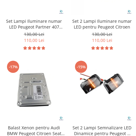
Set Lampi Iluminare numar
Set 2 Lampi Iluminare numar
LED Peugeot Partner 407
LED pentru Peugeot Citroen
Citroen C4
130,00 Lei
130,00 Lei
110,00 Lei
110,00 Lei
-17%
-15%
Balast Xenon pentru Audi
Set 2 Lampi Semnalizare LED
BMW Peugeot Citroen Seat
Dinamice pentru Peugeot &