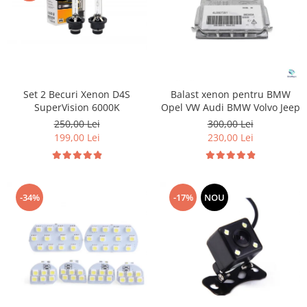
Set 2 Becuri Xenon D4S
Balast xenon pentru BMW
SuperVision 6000K
Opel VW Audi BMW Volvo Jeep
250,00 Lei
300,00 Lei
199,00 Lei
230,00 Lei
-34%
-17%
NOU