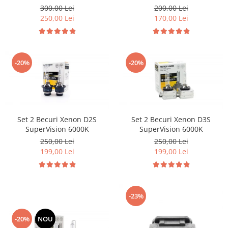
Volkswagen Volvo Renault
Citroen & Fiat
300,00 Lei
200,00 Lei
250,00 Lei
170,00 Lei
-20%
-20%
Set 2 Becuri Xenon D2S
Set 2 Becuri Xenon D3S
SuperVision 6000K
SuperVision 6000K
250,00 Lei
250,00 Lei
199,00 Lei
199,00 Lei
-23%
-20%
NOU