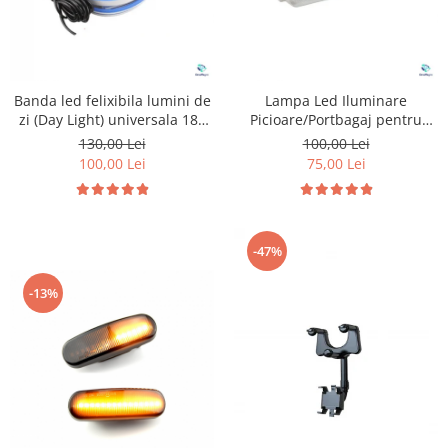
Banda led felixibila lumini de
Lampa Led Iluminare
zi (Day Light) universala 180
Picioare/Portbagaj pentru
cm
Peugeot si Citroen
130,00 Lei
100,00 Lei
100,00 Lei
75,00 Lei
-47%
-13%