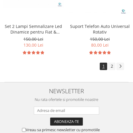
Set 2 Lampi Semnalizare Led
Suport Telefon Auto Universal
Dinamice pentru Fiat &
Rotativ
Peugeot & Citroen
150,00 Lei
150,00 Lei
130,00 Lei
80,00 Lei
1
2
NEWSLETTER
Nu rata ofertele si promotiile noastre
Vreau sa primesc newsletter cu promotiile