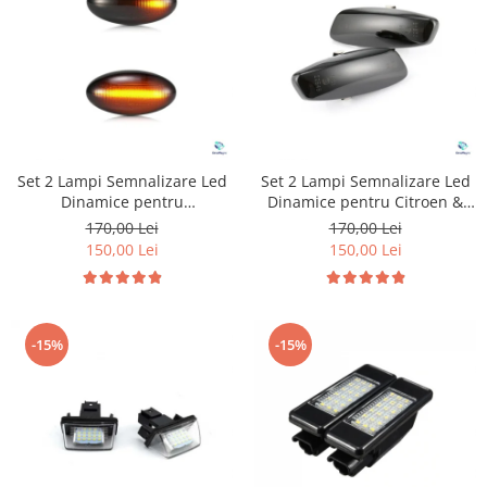
Tuning auto
Suzuki
Kituri reparatie
Toyota
Diverse
Volkswagen
Dopuri anulare clapete admisie
Volvo
Garnituri galerie admisie BMW
Valve PCV
Set 2 Lampi Semnalizare Led
Set 2 Lampi Semnalizare Led
Kit reparatie faruri
Dinamice pentru
Dinamice pentru Citroen &
Adaptoare auxiliare
Peugeot&Citroen
Peugeot
170,00 Lei
170,00 Lei
150,00 Lei
150,00 Lei
Produse cu discount de pana la
95%
Eleron Portbagaj
-15%
-15%