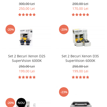
Volkswagen Volvo Renault
Citroen & Fiat
300,00 Lei
200,00 Lei
250,00 Lei
170,00 Lei
-20%
-20%
Set 2 Becuri Xenon D2S
Set 2 Becuri Xenon D3S
SuperVision 6000K
SuperVision 6000K
250,00 Lei
250,00 Lei
199,00 Lei
199,00 Lei
-23%
-20%
NOU