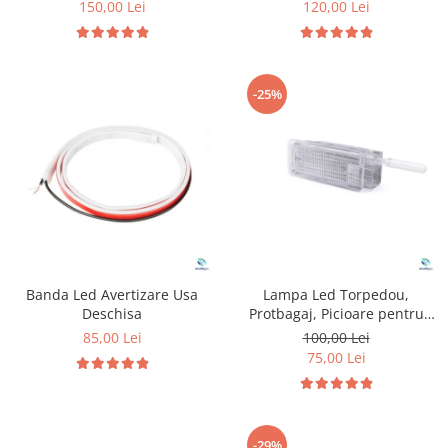
150,00 Lei
120,00 Lei
-25%
Banda Led Avertizare Usa
Lampa Led Torpedou,
Deschisa
Protbagaj, Picioare pentru
Peugeot & Citroen
85,00 Lei
100,00 Lei
75,00 Lei
-29%