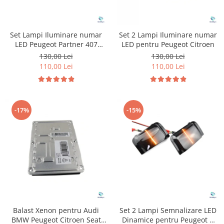
Set Lampi Iluminare numar
Set 2 Lampi Iluminare numar
LED Peugeot Partner 407
LED pentru Peugeot Citroen
Citroen C4
130,00 Lei
130,00 Lei
110,00 Lei
110,00 Lei
-17%
-15%
Balast Xenon pentru Audi
Set 2 Lampi Semnalizare LED
BMW Peugeot Citroen Seat
Dinamice pentru Peugeot &