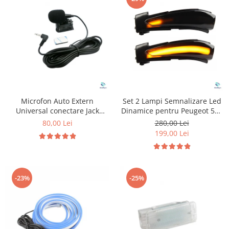
Microfon Auto Extern
Set 2 Lampi Semnalizare Led
Universal conectare Jack
Dinamice pentru Peugeot 508
3.5mm
& Citroen C4
80,00 Lei
280,00 Lei
199,00 Lei
-23%
-25%