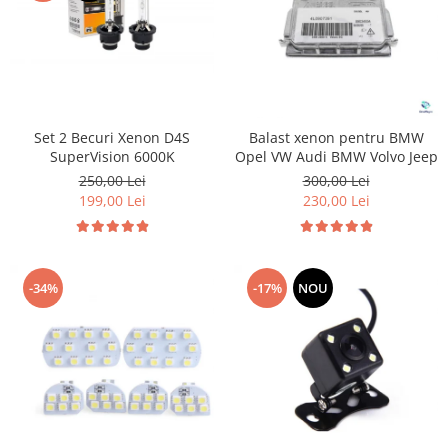
Set 2 Becuri Xenon D4S
Balast xenon pentru BMW
SuperVision 6000K
Opel VW Audi BMW Volvo Jeep
250,00 Lei
300,00 Lei
199,00 Lei
230,00 Lei
-34%
-17%
NOU