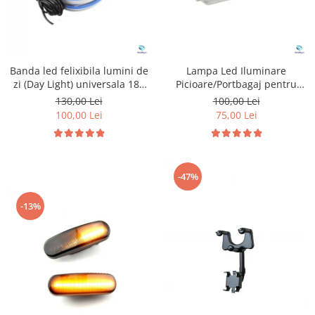
Banda led felixibila lumini de
Lampa Led Iluminare
zi (Day Light) universala 180
Picioare/Portbagaj pentru
cm
Peugeot si Citroen
130,00 Lei
100,00 Lei
100,00 Lei
75,00 Lei
-47%
-13%