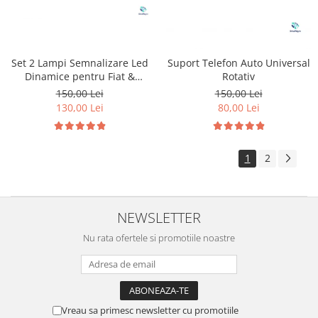
Set 2 Lampi Semnalizare Led
Suport Telefon Auto Universal
Dinamice pentru Fiat &
Rotativ
Peugeot & Citroen
150,00 Lei
150,00 Lei
130,00 Lei
80,00 Lei
1
2
NEWSLETTER
Nu rata ofertele si promotiile noastre
Vreau sa primesc newsletter cu promotiile