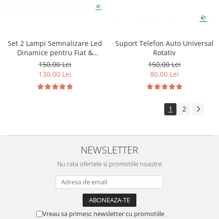
Set 2 Lampi Semnalizare Led
Suport Telefon Auto Universal
Dinamice pentru Fiat &
Rotativ
Peugeot & Citroen
150,00 Lei
150,00 Lei
130,00 Lei
80,00 Lei
1
2
NEWSLETTER
Nu rata ofertele si promotiile noastre
Vreau sa primesc newsletter cu promotiile