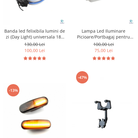
Banda led felixibila lumini de
Lampa Led Iluminare
zi (Day Light) universala 180
Picioare/Portbagaj pentru
cm
Peugeot si Citroen
130,00 Lei
100,00 Lei
100,00 Lei
75,00 Lei
-47%
-13%