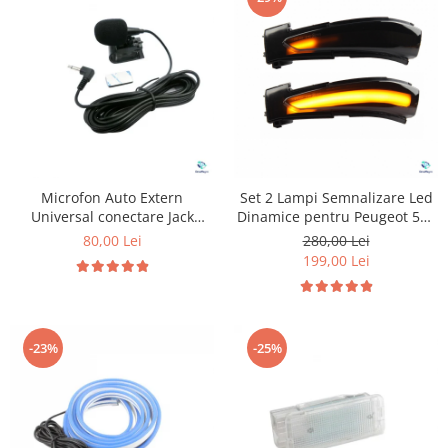
Microfon Auto Extern
Set 2 Lampi Semnalizare Led
Universal conectare Jack
Dinamice pentru Peugeot 508
3.5mm
& Citroen C4
80,00 Lei
280,00 Lei
199,00 Lei
-23%
-25%