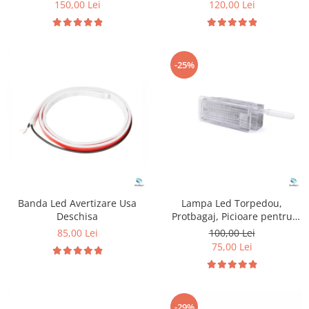
150,00 Lei
120,00 Lei
-25%
Banda Led Avertizare Usa
Lampa Led Torpedou,
Deschisa
Protbagaj, Picioare pentru
Peugeot & Citroen
85,00 Lei
100,00 Lei
75,00 Lei
-29%