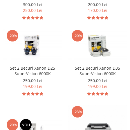
Volkswagen Volvo Renault
Citroen & Fiat
300,00 Lei
200,00 Lei
250,00 Lei
170,00 Lei
-20%
-20%
Set 2 Becuri Xenon D2S
Set 2 Becuri Xenon D3S
SuperVision 6000K
SuperVision 6000K
250,00 Lei
250,00 Lei
199,00 Lei
199,00 Lei
-23%
-20%
NOU