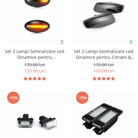
Suzuki
Dopuri anulare clapete admisie
Garnituri galerie admisie BMW
Toyota
Valve PCV
Volkswagen
Kit reparatie faruri
Volvo
Adaptoare auxiliare
Produse cu discount de pana la
Set 2 Lampi Semnalizare Led
Set 2 Lampi Semnalizare Led
95%
Dinamice pentru
Dinamice pentru Citroen &
Peugeot&Citroen
Peugeot
Eleron Portbagaj
170,00 Lei
170,00 Lei
150,00 Lei
150,00 Lei
-15%
-15%