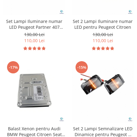
Set Lampi Iluminare numar
Set 2 Lampi Iluminare numar
LED Peugeot Partner 407
LED pentru Peugeot Citroen
Citroen C4
130,00 Lei
130,00 Lei
110,00 Lei
110,00 Lei
-17%
-15%
Balast Xenon pentru Audi
Set 2 Lampi Semnalizare LED
BMW Peugeot Citroen Seat
Dinamice pentru Peugeot &