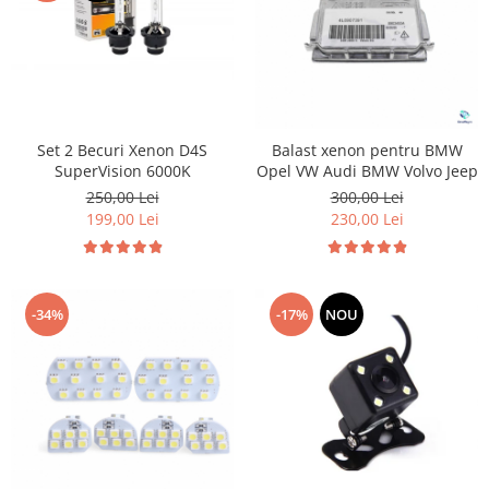
Set 2 Becuri Xenon D4S
Balast xenon pentru BMW
SuperVision 6000K
Opel VW Audi BMW Volvo Jeep
250,00 Lei
300,00 Lei
199,00 Lei
230,00 Lei
-34%
-17%
NOU