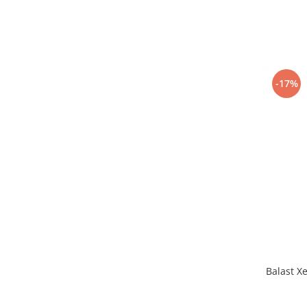
-17%
Balast X