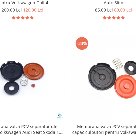
entru Volkswagen Golf 4
Auto Slim
200,00 Lei
120,00 Lei
85,00 Lei
60,00 Lei
-33%
na valva PCV separator ulei
Membrana valva PCV separat
olkswagen Audi Seat Skoda 1.8
capac culbutori pentru Volksw