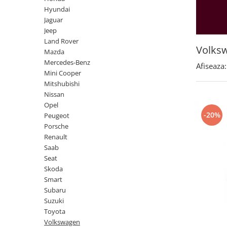
Land Rover
Butoane
Hyundai
Mazda
Display-uri
Jaguar
Manson schimbator viteze
Jeep
Mercedes-Benz
Land Rover
Alte accesorii
Mini Cooper
Volks
Mazda
Ornamente
Mercedes-Benz
Mitshubishi
Afiseaza:
Antene
Mini Cooper
Nissan
Piese exterior
Mitshubishi
Opel
Nissan
Accesorii
Opel
Peugeot
Senzori parcare dedicati
-20%
Peugeot
Grile aerisire
Porsche
Porsche
Renault
Camere mers inapoi
Renault
Saab
Capace oglinzi
Saab
Seat
Sticle far
Skoda
Seat
Diverse
Smart
Skoda
Subaru
Tuning auto
Suzuki
Smart
Kituri reparatie
Toyota
Subaru
Volkswagen
Diverse