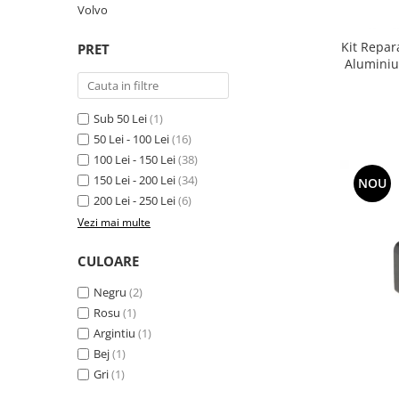
Volvo
Suzuki
Dopuri anulare clapete admisie
Garnituri galerie admisie BMW
Toyota
Kit Repar
PRET
Aluminiu
Valve PCV
Volkswagen
Kit reparatie faruri
Volvo
Adaptoare auxiliare
Sub 50 Lei
(1)
Produse cu discount de pana la
50 Lei - 100 Lei
(16)
95%
100 Lei - 150 Lei
(38)
150 Lei - 200 Lei
(34)
NOU
Eleron Portbagaj
200 Lei - 250 Lei
(6)
Vezi mai multe
CULOARE
Negru
(2)
Rosu
(1)
Argintiu
(1)
Bej
(1)
Gri
(1)