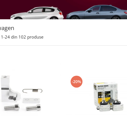
wagen
1-
24
din
102
produse
-20%