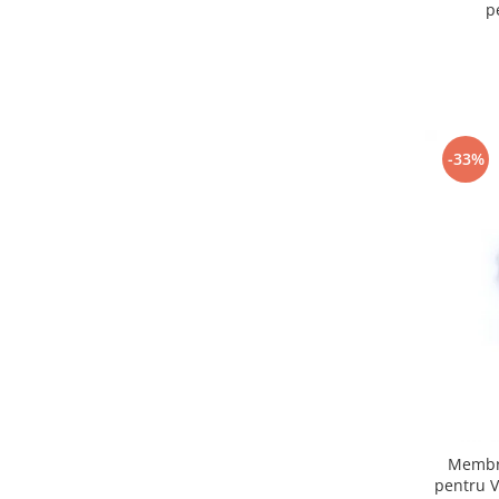
p
-33%
Membra
pentru V