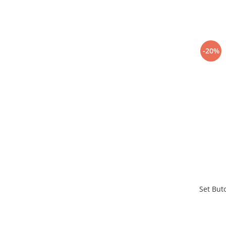
-20%
Set But