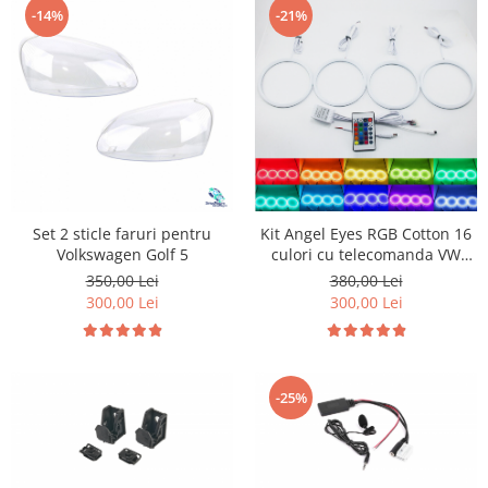
-14%
-21%
Kit Angel Eyes RGB Cotton 16
Set 2 sticle faruri pentru
culori cu telecomanda VW
Volkswagen Golf 5
Golf 5
380,00 Lei
350,00 Lei
300,00 Lei
300,00 Lei
-25%