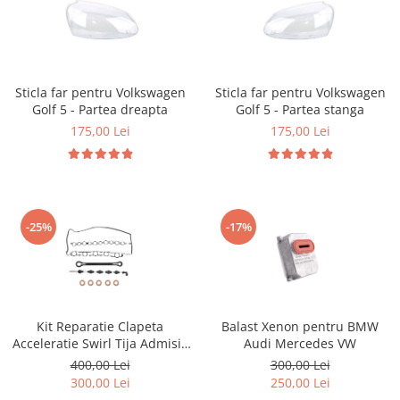
Sticla far pentru Volkswagen
Sticla far pentru Volkswagen
Golf 5 - Partea dreapta
Golf 5 - Partea stanga
175,00 Lei
175,00 Lei
-25%
-17%
Kit Reparatie Clapeta
Balast Xenon pentru BMW
Acceleratie Swirl Tija Admisie
Audi Mercedes VW
Volvo 2.4
400,00 Lei
300,00 Lei
300,00 Lei
250,00 Lei