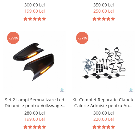
Touareg MK1
300,00 Lei
350,00 Lei
199,00 Lei
250,00 Lei
-29%
-27%
Set 2 Lampi Semnalizare Led
Kit Complet Reparatie Clapete
Dinamice pentru Volkswagen
Galerie Admisie pentru Audi
& Skoda
& Volkswagen
280,00 Lei
300,00 Lei
199,00 Lei
220,00 Lei