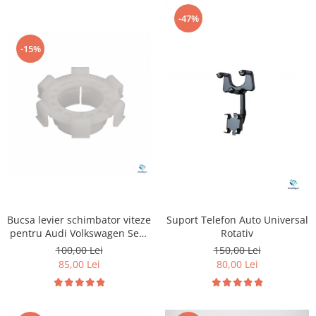
-47%
-15%
Bucsa levier schimbator viteze
Suport Telefon Auto Universal
pentru Audi Volkswagen Seat
Rotativ
Skoda
100,00 Lei
150,00 Lei
85,00 Lei
80,00 Lei