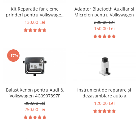
Kit Reparatie far cleme
Adaptor Bluetooth Auxiliar si
prinderi pentru Volkswagen
Microfon pentru Volkswagen
Polo 6R
130,00 Lei
200,00 Lei
150,00 Lei
-17%
Balast Xenon pentru Audi &
Instrument de reparare și
Volkswagen 4G0907397F
dezasamblare auto a
distribuitorului de unghi de
300,00 Lei
120,00 Lei
elevație
250,00 Lei