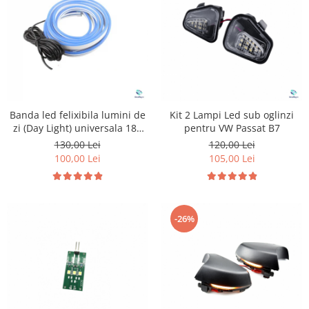
Suzuki
Dopuri anulare clapete admisie
Garnituri galerie admisie BMW
Toyota
Valve PCV
Volkswagen
Kit reparatie faruri
Volvo
Adaptoare auxiliare
Produse cu discount de pana la
Banda led felixibila lumini de
Kit 2 Lampi Led sub oglinzi
95%
zi (Day Light) universala 180
pentru VW Passat B7
cm
Eleron Portbagaj
130,00 Lei
120,00 Lei
100,00 Lei
105,00 Lei
-26%