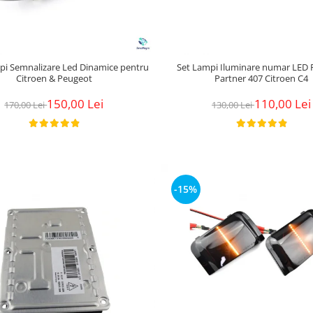
pi Semnalizare Led Dinamice pentru
Set Lampi Iluminare numar LED
Citroen & Peugeot
Partner 407 Citroen C4
150,00 Lei
110,00 Lei
170,00 Lei
130,00 Lei
-15%