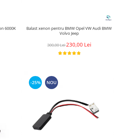
ion 6000K
Balast xenon pentru BMW Opel VW Audi BMW
Volvo Jeep
230,00 Lei
300,00 Lei
-25%
NOU