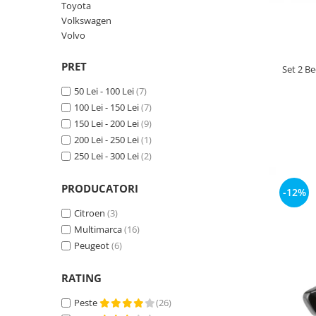
Toyota
Suzuki
Dopuri anulare clapete admisie
Volkswagen
Garnituri galerie admisie BMW
Toyota
Volvo
Valve PCV
Volkswagen
PRET
Kit reparatie faruri
Set 2 B
Volvo
Adaptoare auxiliare
50 Lei - 100 Lei
(7)
100 Lei - 150 Lei
(7)
Produse cu discount de pana la
95%
150 Lei - 200 Lei
(9)
200 Lei - 250 Lei
(1)
Eleron Portbagaj
250 Lei - 300 Lei
(2)
PRODUCATORI
-12%
Citroen
(3)
Multimarca
(16)
Peugeot
(6)
RATING
Peste
(26)