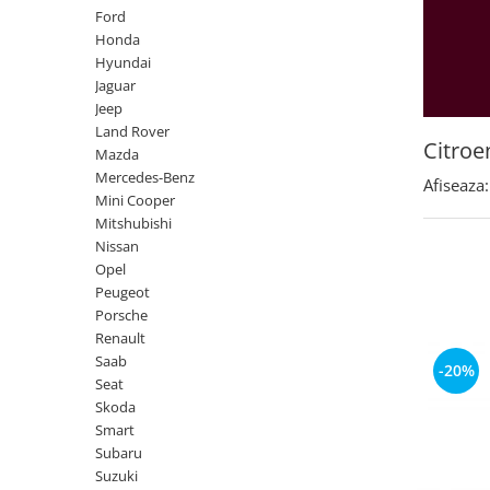
Land Rover
Butoane
Ford
Mazda
Display-uri
Honda
Hyundai
Manson schimbator viteze
Mercedes-Benz
Jaguar
Alte accesorii
Mini Cooper
Jeep
Ornamente
Land Rover
Mitshubishi
Citroe
Antene
Mazda
Nissan
Piese exterior
Mercedes-Benz
Afiseaza:
Mini Cooper
Opel
Accesorii
Mitshubishi
Peugeot
Senzori parcare dedicati
Nissan
Grile aerisire
Opel
Porsche
Peugeot
Camere mers inapoi
Renault
Porsche
Capace oglinzi
Renault
Saab
Sticle far
Saab
-20%
Seat
Diverse
Seat
Skoda
Skoda
Tuning auto
Smart
Smart
Kituri reparatie
Subaru
Subaru
Suzuki
Diverse