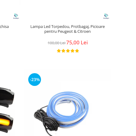
chisa
Lampa Led Torpedou, Protbagaj, Picioare
pentru Peugeot & Citroen
75,00 Lei
100,00 Lei
-23%