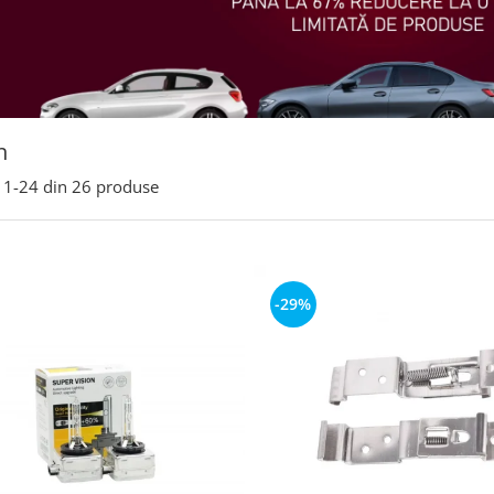
n
1-
24
din
26
produse
-29%