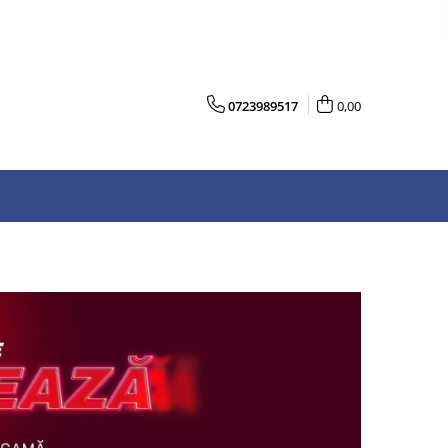
0723989517
0,00