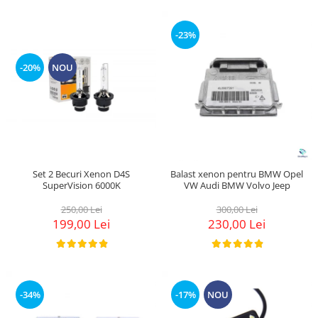
-23%
-20%
NOU
Set 2 Becuri Xenon D4S
Balast xenon pentru BMW Opel
SuperVision 6000K
VW Audi BMW Volvo Jeep
250,00 Lei
300,00 Lei
199,00 Lei
230,00 Lei
-34%
-17%
NOU