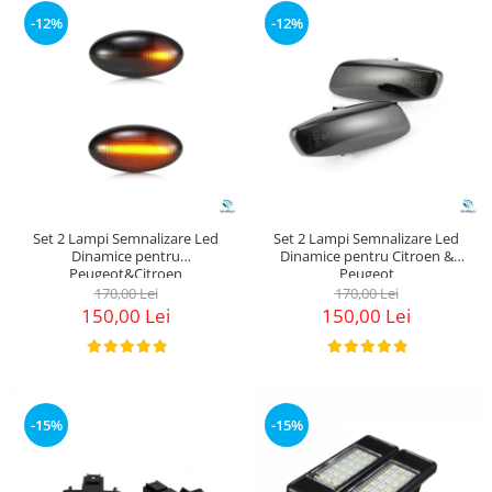
Suzuki
Dopuri anulare clapete admisie
-12%
-12%
Garnituri galerie admisie BMW
Toyota
Valve PCV
Volkswagen
Kit reparatie faruri
Volvo
Adaptoare auxiliare
Produse cu discount de pana la
95%
Eleron Portbagaj
Set 2 Lampi Semnalizare Led
Set 2 Lampi Semnalizare Led
Dinamice pentru
Dinamice pentru Citroen &
Peugeot&Citroen
Peugeot
170,00 Lei
170,00 Lei
150,00 Lei
150,00 Lei
-15%
-15%