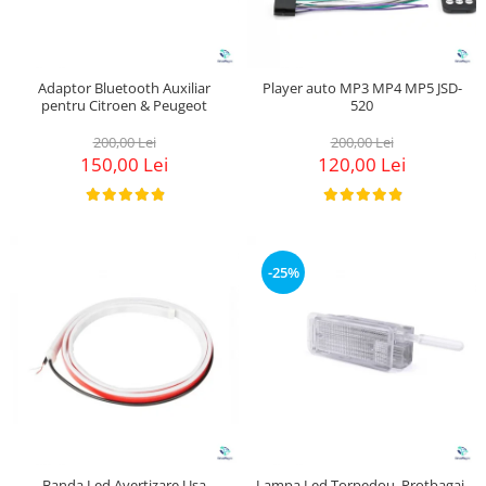
Adaptor Bluetooth Auxiliar
Player auto MP3 MP4 MP5 JSD-
pentru Citroen & Peugeot
520
200,00 Lei
200,00 Lei
150,00 Lei
120,00 Lei
-25%
Banda Led Avertizare Usa
Lampa Led Torpedou, Protbagaj,